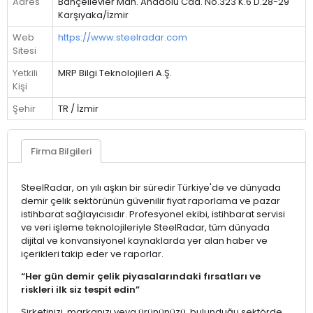
Adres
Bahçelievler Mah. Anadolu Cad. No.323 K.6 D.28-29
Karşıyaka/İzmir
Web
https://www.steelradar.com
Sitesi
Yetkili
MRP Bilgi Teknolojileri A.Ş.
Kişi
Şehir
TR / İzmir
Firma Bilgileri
SteelRadar, on yılı aşkın bir süredir Türkiye'de ve dünyada
demir çelik sektörünün güvenilir fiyat raporlama ve pazar
istihbarat sağlayıcısıdır. Profesyonel ekibi, istihbarat servisi
ve veri işleme teknolojileriyle SteelRadar, tüm dünyada
dijital ve konvansiyonel kaynaklarda yer alan haber ve
içerikleri takip eder ve raporlar.
“Her gün demir çelik piyasalarındaki fırsatları ve
riskleri ilk siz tespit edin”
Şirketinizi, markanızı veya ürününüzü, bulunduğu sektörde