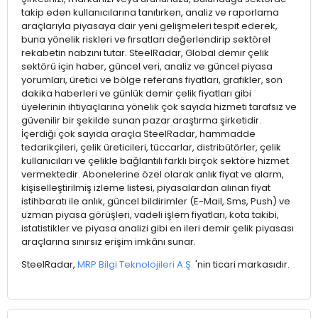
takip eden kullanıcılarına tanıtırken, analiz ve raporlama
araçlarıyla piyasaya dair yeni gelişmeleri tespit ederek,
buna yönelik riskleri ve fırsatları değerlendirip sektörel
rekabetin nabzını tutar. SteelRadar, Global demir çelik
sektörü için haber, güncel veri, analiz ve güncel piyasa
yorumları, üretici ve bölge referans fiyatları, grafikler, son
dakika haberleri ve günlük demir çelik fiyatları gibi
üyelerinin ihtiyaçlarına yönelik çok sayıda hizmeti tarafsız ve
güvenilir bir şekilde sunan pazar araştırma şirketidir.
İçerdiği çok sayıda araçla SteelRadar, hammadde
tedarikçileri, çelik üreticileri, tüccarlar, distribütörler, çelik
kullanıcıları ve çelikle bağlantılı farklı birçok sektöre hizmet
vermektedir. Abonelerine özel olarak anlık fiyat ve alarm,
kişiselleştirilmiş izleme listesi, piyasalardan alınan fiyat
istihbaratı ile anlık, güncel bildirimler (E-Mail, Sms, Push) ve
uzman piyasa görüşleri, vadeli işlem fiyatları, kota takibi,
istatistikler ve piyasa analizi gibi en ileri demir çelik piyasası
araçlarına sınırsız erişim imkânı sunar.
SteelRadar,
MRP Bilgi Teknolojileri A.Ş.
'nin ticari markasıdır.