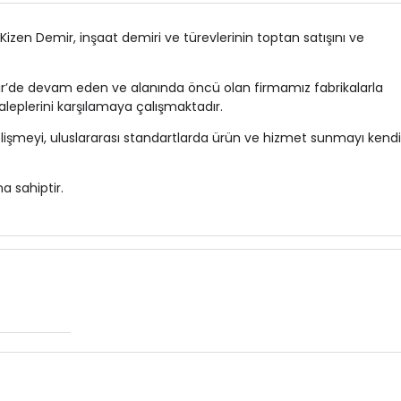
Kizen Demir, inşaat demiri ve türevlerinin toptan satışını ve
hir’de devam eden ve alanında öncü olan firmamız fabrikalarla
aleplerini karşılamaya çalışmaktadır.
i gelişmeyi, uluslararası standartlarda ürün ve hizmet sunmayı kend
a sahiptir.