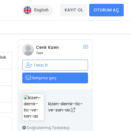
KAYIT OL
OTURUM AÇ
English
Cenk Kizen
Test
Blok
Takip Et
İletişime geç
kizen-demir-tic-
ve-san-as
Doğrulanmış Tedarikçi