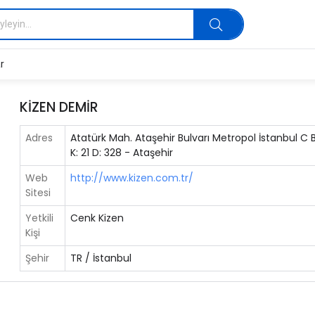
r
KİZEN DEMİR
Adres
Atatürk Mah. Ataşehir Bulvarı Metropol İstanbul C 
K: 21 D: 328 - Ataşehir
Web
http://www.kizen.com.tr/
Sitesi
Yetkili
Cenk Kizen
Kişi
Şehir
TR / İstanbul