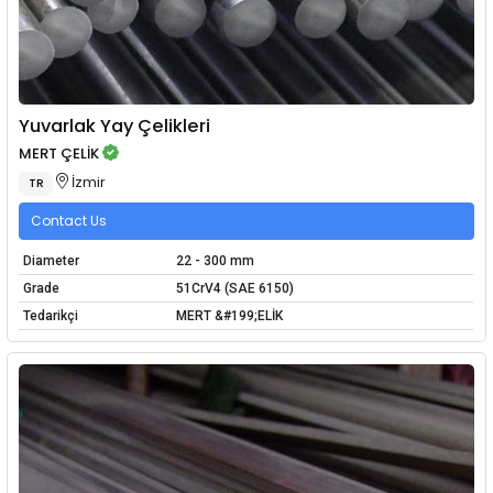
Yuvarlak Yay Çelikleri
MERT ÇELİK
İzmir
TR
Contact Us
Diameter
22 - 300 mm
Grade
51CrV4 (SAE 6150)
Tedarikçi
MERT &#199;ELİK