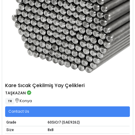
Kare Sıcak Çekilmiş Yay Çelikleri
TAŞKAZAN
Konya
TR
Contact Us
Grade
60SiCr7 (SAE9262)
Size
8x8