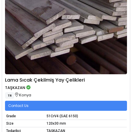
Lama Sıcak Çekilmiş Yay Çelikleri
TAŞKAZAN
Konya
TR
Contact Us
Grade
51CrV4 (SAE 6150)
Size
120x30 mm
Tedarikçi
TAŞKAZAN