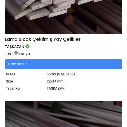
Lama Sıcak Çekilmiş Yay Çelikleri
TAŞKAZAN
Konya
TR
Contact Us
Grade
55Cr3 (SAE 5155)
Size
22x14 mm
Tedarikçi
TAŞKAZAN