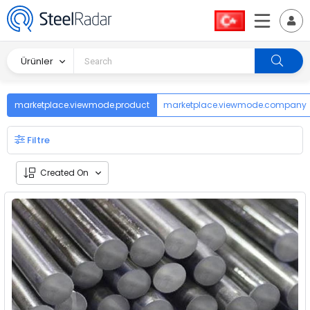
Ürünler
marketplace.viewmode.product
marketplace.viewmode.company
Filtre
Created On