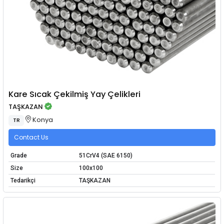
Kare Sıcak Çekilmiş Yay Çelikleri
TAŞKAZAN
Konya
TR
Contact Us
Grade
51CrV4 (SAE 6150)
Size
100x100
Tedarikçi
TAŞKAZAN