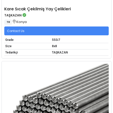
Kare Sıcak Çekilmiş Yay Çelikleri
TAŞKAZAN
Konya
TR
Contact Us
Grade
55Si7
Size
8x8
Tedarikçi
TAŞKAZAN