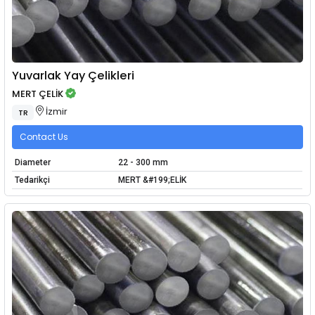
Yuvarlak Yay Çelikleri
MERT ÇELİK
İzmir
TR
Contact Us
Diameter
22 - 300 mm
Tedarikçi
MERT &#199;ELİK