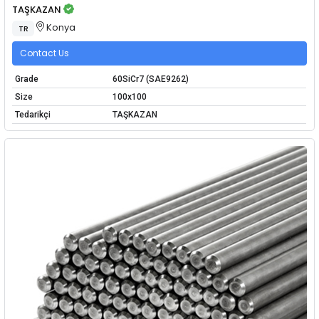
TAŞKAZAN
Konya
TR
Contact Us
Grade
60SiCr7 (SAE9262)
Size
100x100
Tedarikçi
TAŞKAZAN