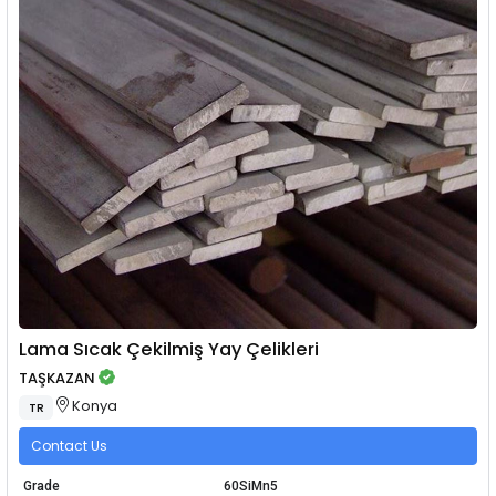
Lama Sıcak Çekilmiş Yay Çelikleri
TAŞKAZAN
Konya
TR
Contact Us
Grade
60SiMn5