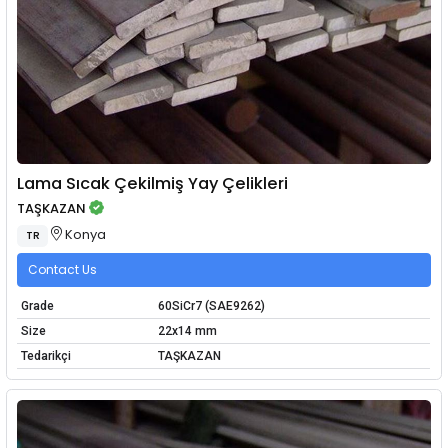
Lama Sıcak Çekilmiş Yay Çelikleri
TAŞKAZAN
Konya
TR
Contact Us
Grade
60SiCr7 (SAE9262)
Size
22x14 mm
Tedarikçi
TAŞKAZAN