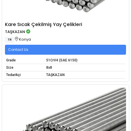
Kare Sıcak Çekilmiş Yay Çelikleri
TAŞKAZAN
Konya
TR
Contact Us
Grade
51CrV4 (SAE 6150)
Size
8x8
Tedarikçi
TAŞKAZAN