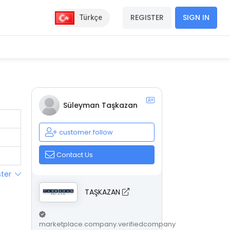
REGISTER
SIGN IN
Türkçe
Süleyman Taşkazan
customer.follow
Contact Us
ster
TAŞKAZAN
marketplace.company.verifiedcompany