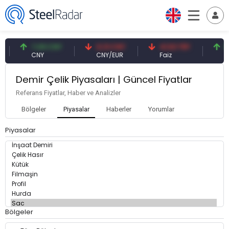
7,09 CNY
0,13 CNY
41,53 TRY
83
CNY
CNY/EUR
Faiz
Pe
Demir Çelik Piyasaları | Güncel Fiyatlar
Referans Fiyatlar, Haber ve Analizler
Bölgeler
Piyasalar
Haberler
Yorumlar
Piyasalar
Bölgeler