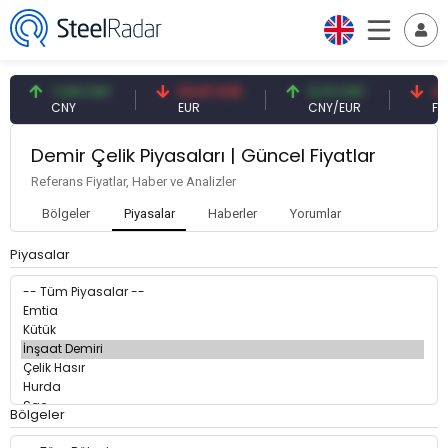
7,09 CNY
54,87 EUR
0,13 CNY
41,
CNY
EUR
CNY/EUR
Fai
Demir Çelik Piyasaları | Güncel Fiyatlar
Referans Fiyatlar, Haber ve Analizler
Bölgeler
Piyasalar
Haberler
Yorumlar
Piyasalar
Bölgeler