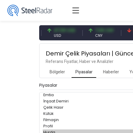
54,93 EUR
47,59 USD
7,09 CNY
0
EUR
USD
CNY
C
Demir Çelik Piyasaları | Günce
Referans Fiyatlar, Haber ve Analizler
Bölgeler
Piyasalar
Haberler
Y
Piyasalar