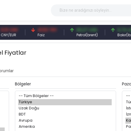
,13 CNY
41,53 TRY
83,27 USD
6,74 US
NY/EUR
Faiz
Petrol(brent)
Bakır(lb)
l Fiyatlar
orumlar
Bölgeler
Paza