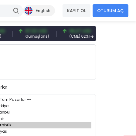
KAYIT OL
OTURUM AÇ
English
D
97,32 USD
96,27 USD
377,25 USD
Gümüş(ons)
(CME) 62% Fe
Gemi Söküm
rlar