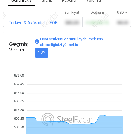
Genel Bakış
Grafik
Haberler
Yorumlar
Son Fiyat
Değişim
USD
Türkiye 3 Ay Vadeli - FOB
580,00
+1,00 (%0,17)
580,00
Fiyat verilerini görüntüleyebilmek için
Geçmiş
aboneliğinizi yükseltin.
Veriler
1 AY
671.00
657.45
643.90
630.35
616.80
603.25
589.70