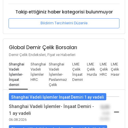
Takip ettiğiniz haber kategorisi bulunmuyor
Bildirim Tercihlerini Düzenle
Global Demir Çelik Borsaları
Demir Çelik Endeksleri, Fiyat ve Haberleri
Shanghai
Shanghai
Shanghai
LME
LME
LME
LME
Vadeli
Vadeli
Vadeli
Çelik
Çelik
Çelik
Çelik
İşlemler-
İşlemler
İşlemler-
İnşaat
Hurda
HRC
Hasır
İnşaat
HRC
Paslanmaz
Demiri
demiri
Çelik
Shanghai Vadeli İşlemler İnşaat Demiri 1 ay vadeli
Shanghai Vadeli İşlemler- İnşaat Demiri -
0,00
1 ay vadeli
-0,00
(0,00)
06.08.2026