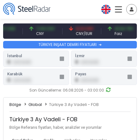
7 USD
7,09 CNY
0,13 CNY
41,54 TRY
CNY
CNY/EUR
Faiz
TÜRKİYE İNŞAAT DEMİRİ FİYATLARI
İstanbul
İzmir
0
0
0,00 (0,00)
0,00 (0,00)
Karabük
Payas
0
0
0,00 (0,00)
0,00 (0,00)
Son Güncelleme: 06.08.2026 - 03:00:00
Bölge
Global
Türkiye 3 Ay Vadeli - FOB
Türkiye 3 Ay Vadeli - FOB
Bölge Referans fiyatları, haber, analizler ve yorumlar