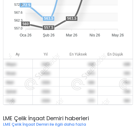
572.9
572.5
567.6
563.5
563.5
562.3
560
557.5
557.0
Oca 26
Şub 26
Mar 26
Nis 26
May 26
Ay
Yıl
En Yüksek
En Düşük
Mayıs
2026
608
608
Nisan
2026
610
595
Mart
2026
606
564
Şubat
2026
564
558
Ocak
2026
573
560
LME Çelik İnşaat Demiri haberleri
LME Çelik İnşaat Demiri ile ilgili daha fazla