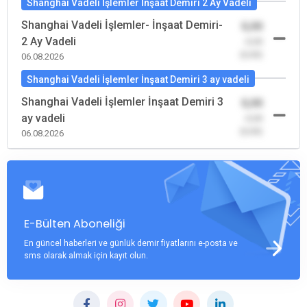
Shanghai Vadeli İşlemler İnşaat Demiri 2 Ay Vadeli
Shanghai Vadeli İşlemler- İnşaat Demiri-
0,00
2 Ay Vadeli
-0,00
(0,00)
06.08.2026
Shanghai Vadeli İşlemler İnşaat Demiri 3 ay vadeli
Shanghai Vadeli İşlemler İnşaat Demiri 3
0,00
ay vadeli
-0,00
(0,00)
06.08.2026
E-Bülten Aboneliği
En güncel haberleri ve günlük demir fiyatlarını e-posta ve
sms olarak almak için kayıt olun.