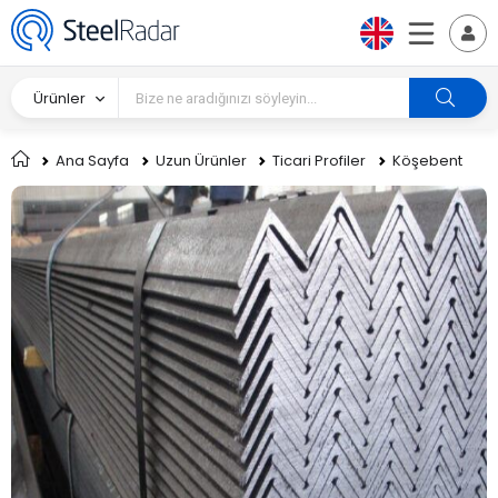
Ürünler
Ana Sayfa
Uzun Ürünler
Ticari Profiler
Köşebent