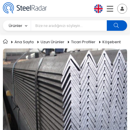
Ürünler
Ana Sayfa
Uzun Ürünler
Ticari Profiler
Köşebent