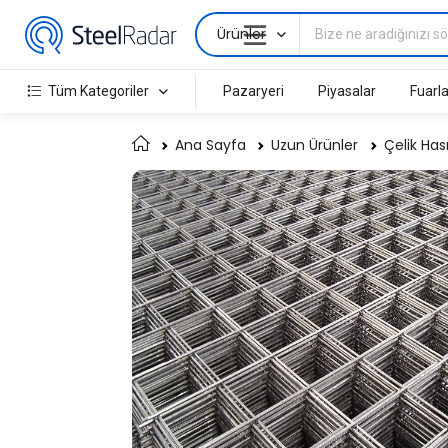
Ürünler
Tüm Kategoriler
Pazaryeri
Piyasalar
Fuarla
Ana Sayfa
Uzun Ürünler
Çelik Hası