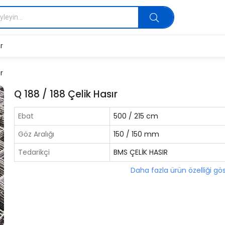
r
r
Q 188 / 188 Çelik Hasır
Ebat
500 / 215 cm
Göz Aralığı
150 / 150 mm
Tedarikçi
BMS ÇELİK HASIR
Daha fazla ürün özelliği gö