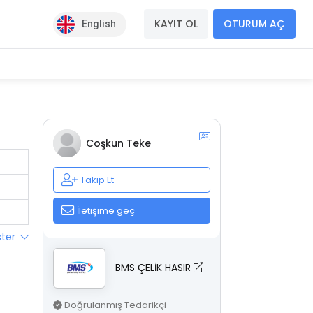
KAYIT OL
OTURUM AÇ
English
Coşkun Teke
Takip Et
İletişime geç
ster
BMS ÇELİK HASIR
Doğrulanmış Tedarikçi