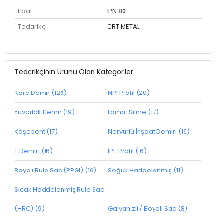
Ebat
IPN 80
Tedarikçi
CRT METAL
Tedarikçinin Ürünü Olan Kategoriler
Kare Demir (126)
NPI Profil (20)
Yuvarlak Demir (19)
Lama-Silme (17)
Köşebent (17)
Nervürlü İnşaat Demiri (16)
T Demiri (16)
IPE Profil (16)
Boyalı Rulo Sac (PPGI) (16)
Soğuk Haddelenmiş (11)
Sıcak Haddelenmiş Rulo Sac
(HRC) (9)
Galvanizli / Boyalı Sac (8)