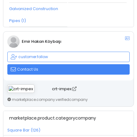
Galvanized Construction
Pipes (1)
Emir Hakan Köybaşı
customer.follow
Contact Us
crt-impex
marketplace.company.verifiedcompany
marketplace.product.categorycompany
Square Bar (126)