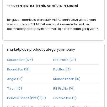
1985’TEN BERİ KALİTENİN VE GÜVENİN ADRESİ
Bir güven sembolü olan EDİP METAL ismini 2021 yılında yeni
yüzümüz olan CRT METAL unvanıyla zirvede tutmak ve
sektördeki pazar payını artırmak için durmadan çalışıyoruz.
marketplace.product.categorycompany
Square Bar (126)
NPI Profile (20)
Round Bar (19)
Flat Bar (17)
Angle (17)
Ribbed rebar (16)
T Iron (16)
IPE Profile (16)
Painted Sheet (PPGI) (16)
Cold Rolled (11)