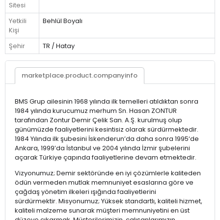
Sitesi
Yetkili
Behlül Boyalı
Kişi
Şehir
TR / Hatay
marketplace.product.companyinfo
BMS Grup ailesinin 1968 yılında ilk temelleri atıldıktan sonra
1984 yılında kurucumuz merhum Sn. Hasan ZONTUR
tarafından Zontur Demir Çelik San. A.Ş. kurulmuş olup
günümüzde faaliyetlerini kesintisiz olarak sürdürmektedir.
1984 Yılında ilk şubesini İskenderun’da daha sonra 1995‘de
Ankara, 1999’da İstanbul ve 2004 yılında İzmir şubelerini
açarak Türkiye çapında faaliyetlerine devam etmektedir.
Vizyonumuz;
Demir sektöründe en iyi çözümlerle kaliteden
ödün vermeden mutlak memnuniyet esaslarına göre ve
çağdaş yönetim ilkeleri ışığında faaliyetlerini
sürdürmektir.
Misyonumuz;
Yüksek standartlı, kaliteli hizmet,
kaliteli malzeme sunarak müşteri memnuniyetini en üst
düzeye çıkarmak. Müşterilerimizin, çalışanlarımızın