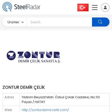
Ürünler
ZONTUR DEMİR ÇELİK
Adres
Yıldırım Beyazıt Mah. Özkul Çolak Caddesi, No:113
Payas / HATAY
Web
http://zonturdemircelik.com/