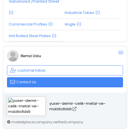
Galvanized /Painted Sheet
(1)
Industrial Tubes (1)
Commercial Profiles (1)
Angle (1)
Hot Rolled Steel Plates (1)
Remzi Uslu
customer.follow
Contact Us
yuser-demir-celik-metal-ve-
malzticltdsti
marketplace.company.verifiedcompany