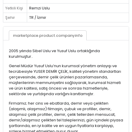
Yetkili Kişi
Remzi Uslu
Şehir
TR / İzmir
marketplace.product.companyinfo
2005 yılında Sibel Uslu ve Yusuf Uslu ortaklığında
kurulmuştur..
Genel Müdür Yusuf Uslu’nun kurumsal yönetim anlayışı ve
tecrübesiyle YUSER DEMİR ÇELİK, kaliteli yönetim standartları
çerçevesinde, demir çelik ürünleri pazarlamasında,
müşterilerinin memnuniyetini sağlayarak, kurumsal hizmeti
ve ürün kalitesi, satış öncesi ve sonrası hizmetleriyle,
sektörde ve yurtdışında varlığını kanıtlamıştır.
Firmamız; her cins ve ebatlarda, demir veya çelikten
(alaşımlı, alaşımsız) filmaşin, çubuk ve profiller, demir,
alaşımsız çelik profiller, demir, çelik tellerden mensucat,
demir/alaşımsız çelikten tel taleplerinizi, gün içindeki piyasa
şartlarında, en iyi kalite ve en uygun fiyatlarla karşılayıp,
sizlere hizmet etmekten gurur duyar.