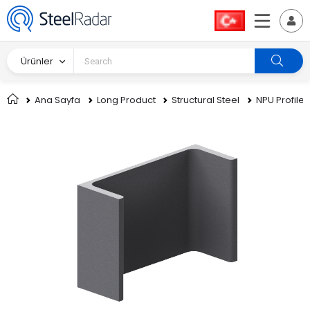
Ürünler
Ana Sayfa
Long Product
Structural Steel
NPU Profile