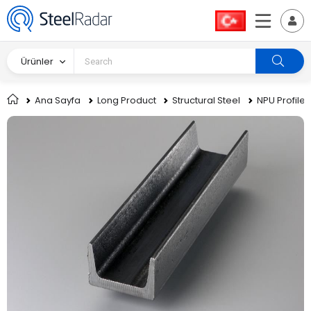
Ürünler
Ana Sayfa
Long Product
Structural Steel
NPU Profile