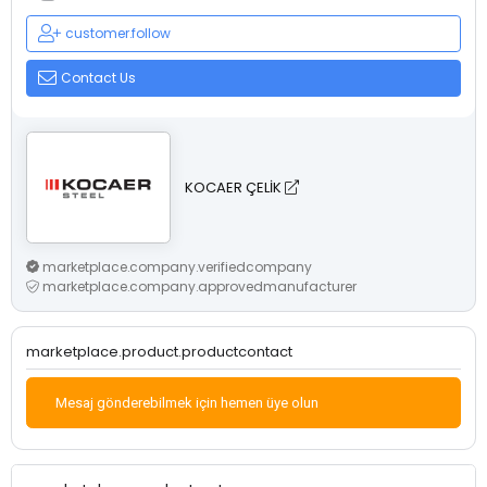
customer.follow
Contact Us
KOCAER ÇELİK
marketplace.company.verifiedcompany
marketplace.company.approvedmanufacturer
marketplace.product.productcontact
Mesaj gönderebilmek için hemen üye olun