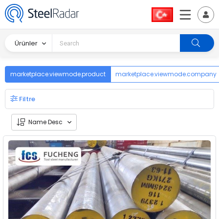
Ürünler
marketplace.viewmode.product
marketplace.viewmode.company
Filtre
Name Desc