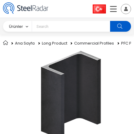
Ürünler
Ana Sayfa
Long Product
Commercial Profiles
PFC Pro