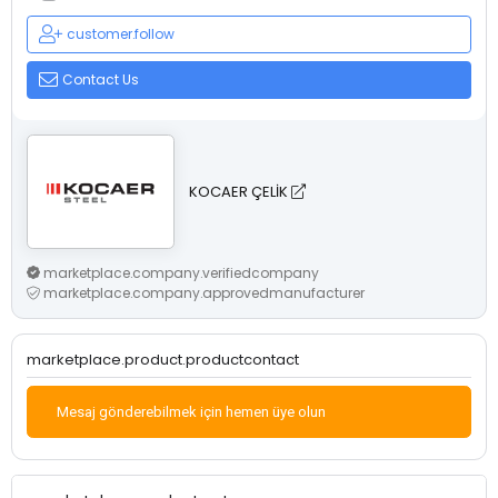
customer.follow
Contact Us
KOCAER ÇELİK
marketplace.company.verifiedcompany
marketplace.company.approvedmanufacturer
marketplace.product.productcontact
Mesaj gönderebilmek için hemen üye olun