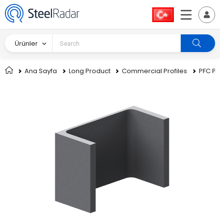
Ürünler
Ana Sayfa
Long Product
Commercial Profiles
PFC Pro