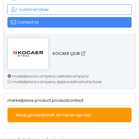
customer.follow
Contact Us
KOCAER ÇELİK
marketplace.company.verifiedcompany
marketplace.company.approvedmanufacturer
marketplace.product.productcontact
Mesaj gönderebilmek için hemen üye olun