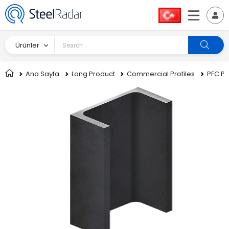
Ürünler
Ana Sayfa
Long Product
Commercial Profiles
PFC Pro