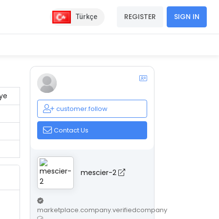
REGISTER
SIGN IN
Türkçe
iye
customer.follow
Contact Us
mescier-2
marketplace.company.verifiedcompany