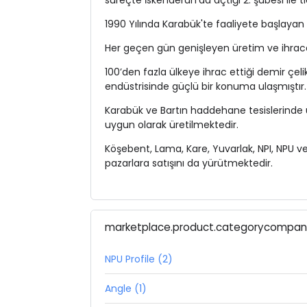
süreçte
İskenderun
'da açtığı 2. şubesi ile 
1990 Yılında
Karabük'te
faaliyete başlayan s
Her geçen gün genişleyen üretim ve ihraca
100’den fazla ülkeye ihrac ettiği demir çel
endüstrisinde güçlü bir konuma ulaşmıştır.
Karabük ve Bartın haddehane tesislerinde ür
uygun olarak üretilmektedir.
Köşebent, Lama, Kare, Yuvarlak, NPI, NPU ve
pazarlara satışını da yürütmektedir.
marketplace.product.categorycompa
NPU Profile (2)
Angle (1)