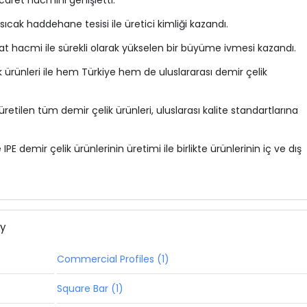
ticaret hacmini genişletti.
ıcak haddehane tesisi ile üretici kimliği kazandı.
t hacmi ile sürekli olarak yükselen bir büyüme ivmesi kazandı.
ik ürünleri ile hem Türkiye hem de uluslararası demir çelik
etilen tüm demir çelik ürünleri, uluslarası kalite standartlarına
 IPE
demir çelik ürünlerinin üretimi ile birlikte ürünlerinin iç ve dış
ny
Commercial Profiles (1)
Square Bar (1)