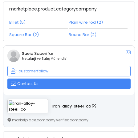
marketplace.product.categorycompany
Billet (5)
Plain wire rod (2)
Square Bar (2)
Round Bar (2)
Saeid Saberifar
Metalurji ve Satış Mühendisi
customer.follow
Contact Us
iran-alloy-steel-co
marketplace.company.verifiedcompany