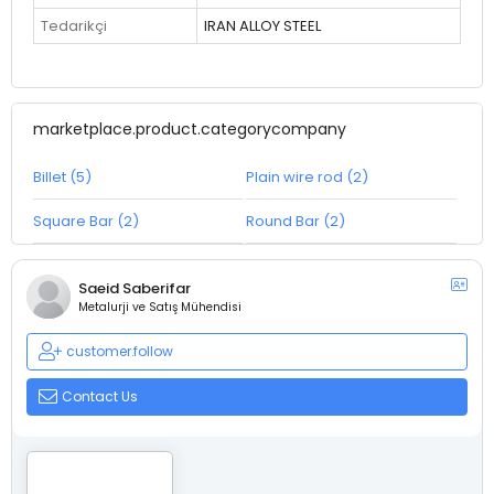
Tedarikçi
IRAN ALLOY STEEL
marketplace.product.categorycompany
Billet (5)
Plain wire rod (2)
Square Bar (2)
Round Bar (2)
Saeid Saberifar
Metalurji ve Satış Mühendisi
customer.follow
Contact Us