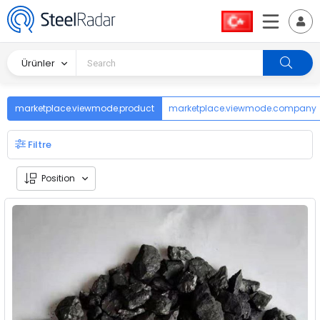
Ürünler
marketplace.viewmode.product
marketplace.viewmode.company
Filtre
Position