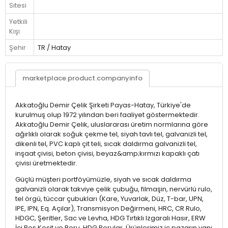
Sitesi
Yetkili
Kişi
Şehir
TR / Hatay
marketplace.product.companyinfo
Akkatoğlu Demir Çelik Şirketi Payas-Hatay, Türkiye'de
kurulmuş olup 1972 yılından beri faaliyet göstermektedir.
Akkatoğlu Demir Çelik, uluslararası üretim normlarına göre
ağırlıklı olarak soğuk çekme tel, siyah tavlı tel, galvanizli tel,
dikenli tel, PVC kaplı çit teli, sıcak daldırma galvanizli tel,
inşaat çivisi, beton çivisi, beyaz&amp;kırmızı kapaklı çatı
çivisi üretmektedir.
Güçlü müşteri portföyümüzle, siyah ve sıcak daldırma
galvanizli olarak takviye çelik çubuğu, filmaşin, nervürlü rulo,
tel örgü, tüccar çubukları (Kare, Yuvarlak, Düz, T-bar, UPN,
IPE, IPN, Eq. Açılar), Transmisyon Değirmeni, HRC, CR Rulo,
HDGC, Şeritler, Sac ve Levha, HDG Tırtıklı Izgaralı Hasır, ERW
İçi Boş Kesit ve Boru, HDG Borular, Ürünlerimiz iç pazarın yanı