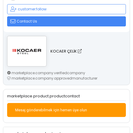
customer.follow
Contact Us
KOCAER ÇELİK
marketplace.company.verifiedcompany
marketplace.company.approvedmanufacturer
marketplace.product.productcontact
Mesaj gönderebilmek için hemen üye olun