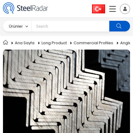
Ürünler
Ana Sayfa
Long Product
Commercial Profiles
Angle