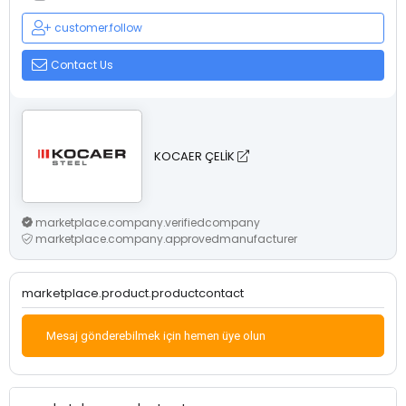
customer.follow
Contact Us
KOCAER ÇELİK
marketplace.company.verifiedcompany
marketplace.company.approvedmanufacturer
marketplace.product.productcontact
Mesaj gönderebilmek için hemen üye olun