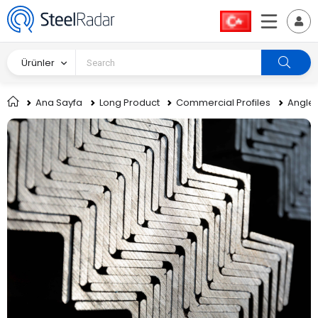
Ürünler
Ana Sayfa
Long Product
Commercial Profiles
Angle