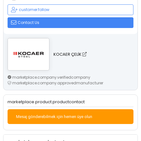
customer.follow
Contact Us
KOCAER ÇELİK
marketplace.company.verifiedcompany
marketplace.company.approvedmanufacturer
marketplace.product.productcontact
Mesaj gönderebilmek için hemen üye olun