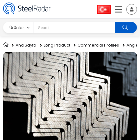
Ürünler
Ana Sayfa
Long Product
Commercial Profiles
Angle