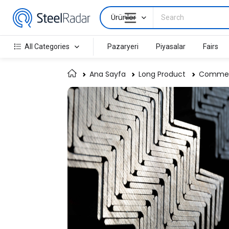
Ürünler
All Categories
Pazaryeri
Piyasalar
Fairs
Ana Sayfa
Long Product
Commerc