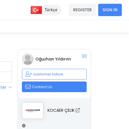
REGISTER
SIGN IN
Türkçe
Oğuzhan Yıldırım
customer.follow
Contact Us
ster
KOCAER ÇELİK