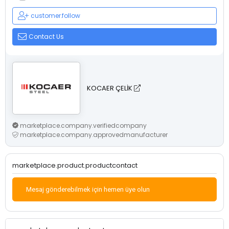
customer.follow
Contact Us
KOCAER ÇELİK
marketplace.company.verifiedcompany
marketplace.company.approvedmanufacturer
marketplace.product.productcontact
Mesaj gönderebilmek için hemen üye olun