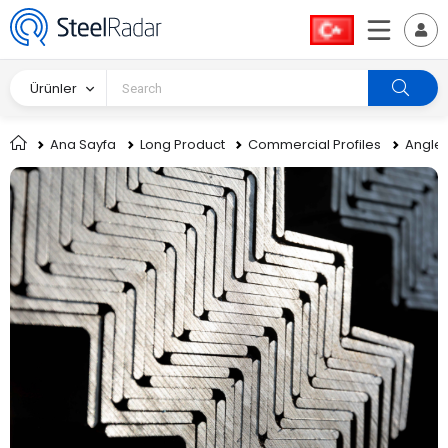
Ürünler
Ana Sayfa
Long Product
Commercial Profiles
Angle