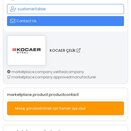
customer.follow
Contact Us
KOCAER ÇELİK
marketplace.company.verifiedcompany
marketplace.company.approvedmanufacturer
marketplace.product.productcontact
Mesaj gönderebilmek için hemen üye olun