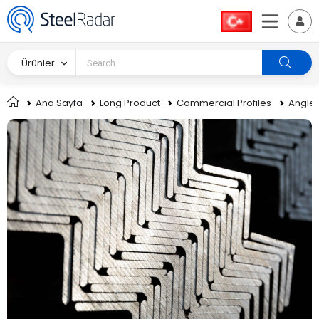
Ürünler
Ana Sayfa
Long Product
Commercial Profiles
Angle