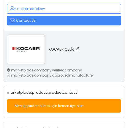
customer.follow
Contact Us
KOCAER ÇELİK
marketplace.company.verifiedcompany
marketplace.company.approvedmanufacturer
marketplace.product.productcontact
Mesaj gönderebilmek için hemen üye olun