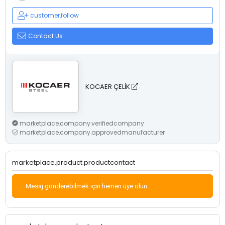
customer.follow
Contact Us
KOCAER ÇELİK
marketplace.company.verifiedcompany
marketplace.company.approvedmanufacturer
marketplace.product.productcontact
Mesaj gönderebilmek için hemen üye olun