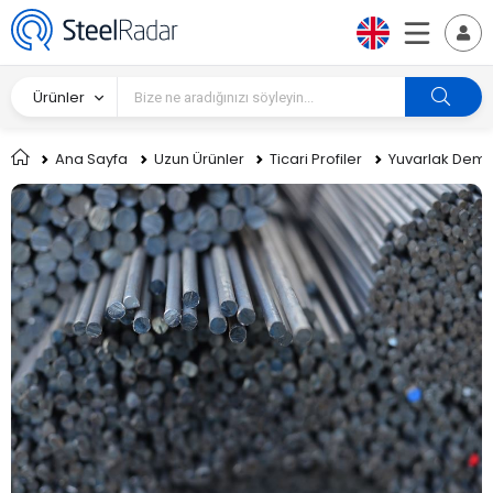
Ürünler
Ana Sayfa
Uzun Ürünler
Ticari Profiler
Yuvarlak Demi