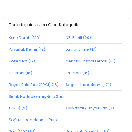
Tedarikçinin Ürünü Olan Kategoriler
Kare Demir (126)
NPI Profil (20)
Yuvarlak Demir (19)
Lama-Silme (17)
Köşebent (17)
Nervürlü İnşaat Demiri (16)
T Demiri (16)
IPE Profil (16)
Boyalı Rulo Sac (PPGI) (16)
Soğuk Haddelenmiş (11)
Sıcak Haddelenmiş Rulo Sac
(HRC) (9)
Galvanizli / Boyalı Sac (8)
Soğuk Haddelenmiş Rulo
Sac (CRC) (8)
Baklavalı Paket Sac (6)