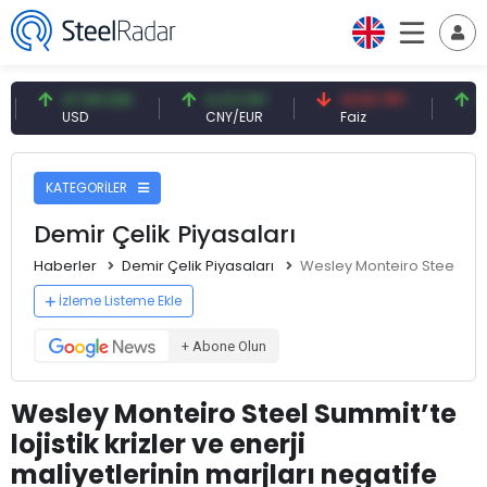
47,59 USD
0,13 CNY
41,53 TRY
83,27 US
USD
CNY/EUR
Faiz
Petrol(bre
KATEGORİLER
Demir Çelik Piyasaları
Haberler
Demir Çelik Piyasaları
Wesley Monteiro Steel Summit
İzleme Listeme Ekle
+ Abone Olun
Wesley Monteiro Steel Summit’te
lojistik krizler ve enerji
maliyetlerinin marjları negatife