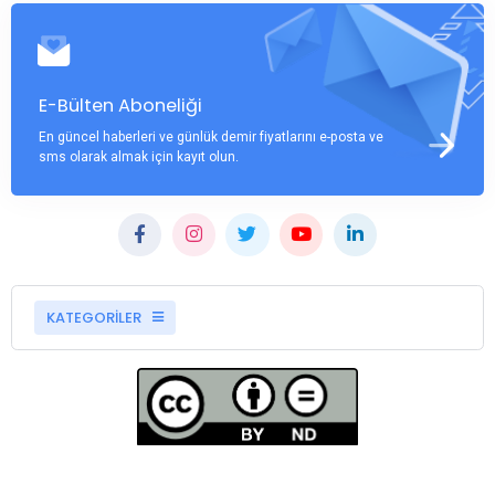
E-Bülten Aboneliği
En güncel haberleri ve günlük demir fiyatlarını e-posta ve
sms olarak almak için kayıt olun.
KATEGORİLER