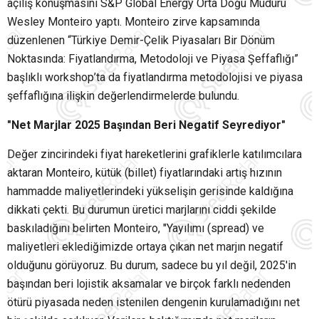
açılış konuşmasını S&P Global Energy Orta Doğu Müdürü
Wesley Monteiro yaptı. Monteiro zirve kapsamında
düzenlenen “Türkiye Demir-Çelik Piyasaları Bir Dönüm
Noktasında: Fiyatlandırma, Metodoloji ve Piyasa Şeffaflığı”
başlıklı workshop’ta da fiyatlandırma metodolojisi ve piyasa
şeffaflığına ilişkin değerlendirmelerde bulundu.
"Net Marjlar 2025 Başından Beri Negatif Seyrediyor"
Değer zincirindeki fiyat hareketlerini grafiklerle katılımcılara
aktaran Monteiro, kütük (billet) fiyatlarındaki artış hızının
hammadde maliyetlerindeki yükselişin gerisinde kaldığına
dikkati çekti. Bu durumun üretici marjlarını ciddi şekilde
baskıladığını belirten Monteiro, "Yayılımı (spread) ve
maliyetleri eklediğimizde ortaya çıkan net marjın negatif
olduğunu görüyoruz. Bu durum, sadece bu yıl değil, 2025'in
başından beri lojistik aksamalar ve birçok farklı nedenden
ötürü piyasada neden istenilen dengenin kurulamadığını net