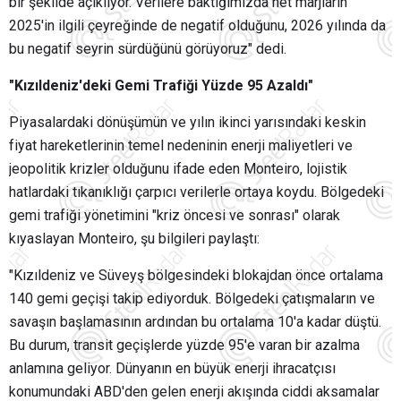
bir şekilde açıklıyor. Verilere baktığımızda net marjların
2025'in ilgili çeyreğinde de negatif olduğunu, 2026 yılında da
bu negatif seyrin sürdüğünü görüyoruz" dedi.
"Kızıldeniz'deki Gemi Trafiği Yüzde 95 Azaldı"
Piyasalardaki dönüşümün ve yılın ikinci yarısındaki keskin
fiyat hareketlerinin temel nedeninin enerji maliyetleri ve
jeopolitik krizler olduğunu ifade eden Monteiro, lojistik
hatlardaki tıkanıklığı çarpıcı verilerle ortaya koydu. Bölgedeki
gemi trafiği yönetimini "kriz öncesi ve sonrası" olarak
kıyaslayan Monteiro, şu bilgileri paylaştı:
"Kızıldeniz ve Süveyş bölgesindeki blokajdan önce ortalama
140 gemi geçişi takip ediyorduk. Bölgedeki çatışmaların ve
savaşın başlamasının ardından bu ortalama 10'a kadar düştü.
Bu durum, transit geçişlerde yüzde 95'e varan bir azalma
anlamına geliyor. Dünyanın en büyük enerji ihracatçısı
konumundaki ABD'den gelen enerji akışında ciddi aksamalar