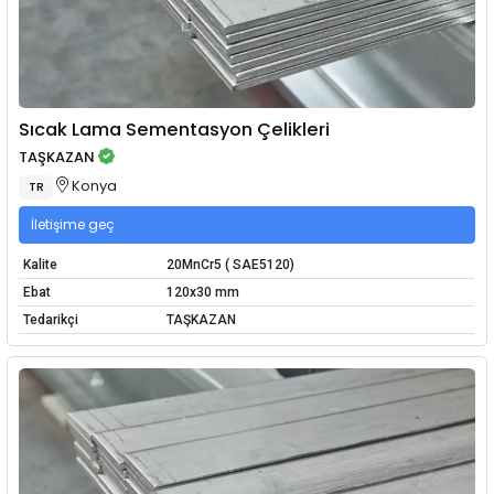
Sıcak Lama Sementasyon Çelikleri
TAŞKAZAN
Konya
TR
İletişime geç
Kalite
20MnCr5 ( SAE5120)
Ebat
120x30 mm
Tedarikçi
TAŞKAZAN