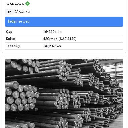
TAŞKAZAN
Konya
TR
İletişime geç
Çap
16-260 mm
Kalite
42CrMo4 (SAE 4140)
Tedarikçi
TAŞKAZAN