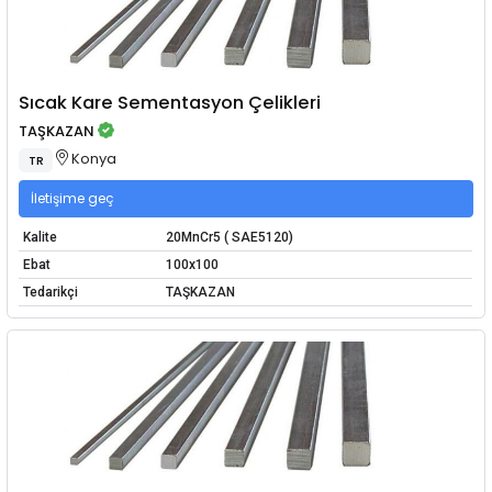
Sıcak Kare Sementasyon Çelikleri
TAŞKAZAN
Konya
TR
İletişime geç
Kalite
20MnCr5 ( SAE5120)
Ebat
100x100
Tedarikçi
TAŞKAZAN