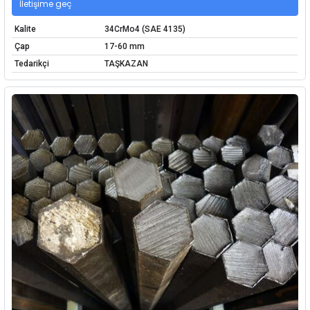
İletişime geç
Kalite
34CrMo4 (SAE 4135)
Çap
17-60 mm
Tedarikçi
TAŞKAZAN