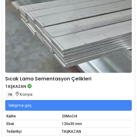
Sıcak Lama Sementasyon Çelikleri
TAŞKAZAN
Konya
TR
İletişime geç
Kalite
20MoCr4
Ebat
120x30 mm
Tedarikçi
TAŞKAZAN