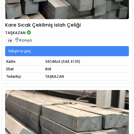
Kare Sıcak Çekilmiş Islah Çeliği
TAŞKAZAN
Konya
TR
İletişime geç
Kalite
34CrMo4 (SAE 4135)
Ebat
8x8
Tedarikçi
TAŞKAZAN