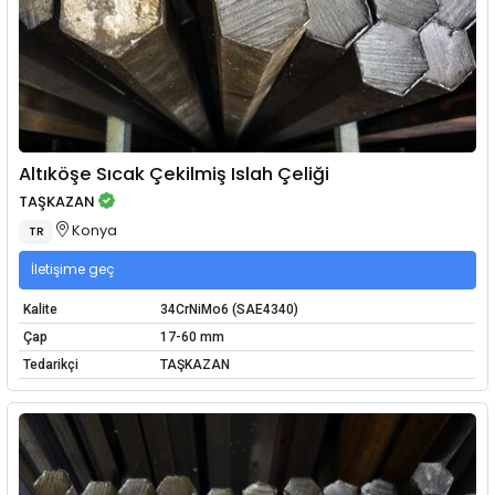
Altıköşe Sıcak Çekilmiş Islah Çeliği
TAŞKAZAN
Konya
TR
İletişime geç
Kalite
34CrNiMo6 (SAE4340)
Çap
17-60 mm
Tedarikçi
TAŞKAZAN