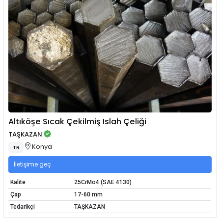
Altıköşe Sıcak Çekilmiş Islah Çeliği
TAŞKAZAN
Konya
TR
İletişime geç
Kalite
25CrMo4 (SAE 4130)
Çap
17-60 mm
Tedarikçi
TAŞKAZAN