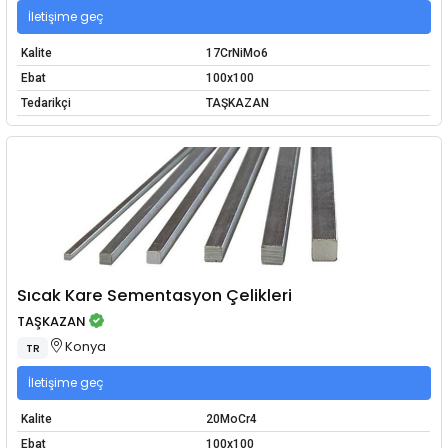
İletişime geç
Kalite
17CrNiMo6
Ebat
100x100
Tedarikçi
TAŞKAZAN
Sıcak Kare Sementasyon Çelikleri
TAŞKAZAN
Konya
TR
İletişime geç
Kalite
20MoCr4
Ebat
100x100