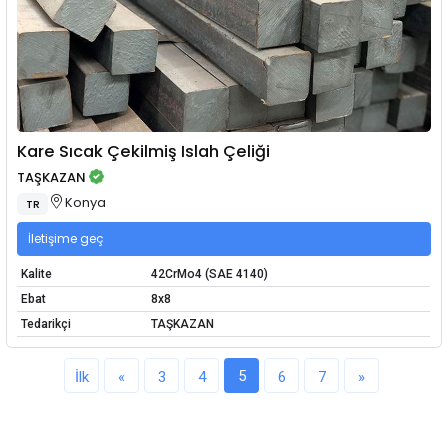
Kare Sıcak Çekilmiş Islah Çeliği
TAŞKAZAN
Konya
TR
İletişime geç
Kalite
42CrMo4 (SAE 4140)
Ebat
8x8
Tedarikçi
TAŞKAZAN
5
İlk
«
3
4
6
7
»