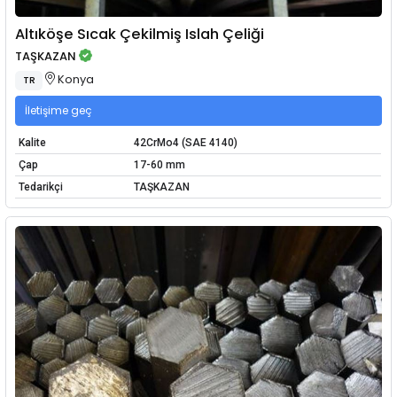
Altıköşe Sıcak Çekilmiş Islah Çeliği
TAŞKAZAN
Konya
TR
İletişime geç
Kalite
42CrMo4 (SAE 4140)
Çap
17-60 mm
Tedarikçi
TAŞKAZAN