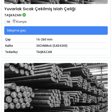
Yuvarlak Sıcak Çekilmiş Islah Çeliği
TAŞKAZAN
Konya
TR
İletişime geç
Çap
16-260 mm
Kalite
34CrNiMo6 (SAE4340)
Tedarikçi
TAŞKAZAN