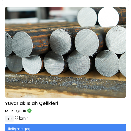
Yuvarlak Islah Çelikleri
MERT ÇELİK
İzmir
TR
İletişime geç