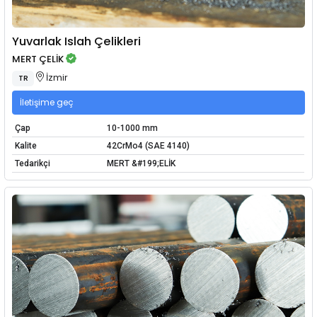
Yuvarlak Islah Çelikleri
MERT ÇELİK
İzmir
TR
İletişime geç
Çap
10-1000 mm
Kalite
42CrMo4 (SAE 4140)
Tedarikçi
MERT &#199;ELİK