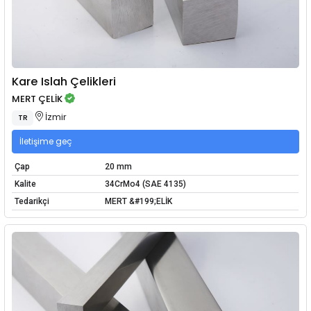
Kare Islah Çelikleri
MERT ÇELİK
İzmir
TR
İletişime geç
Çap
20 mm
Kalite
34CrMo4 (SAE 4135)
Tedarikçi
MERT &#199;ELİK