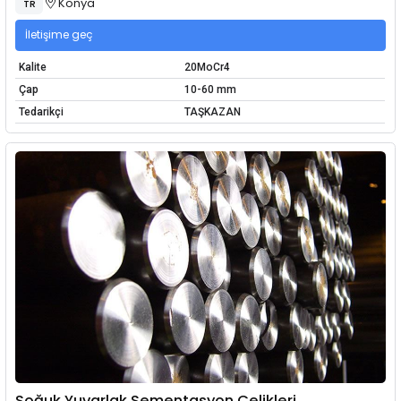
Konya
TR
İletişime geç
Kalite
20MoCr4
Çap
10-60 mm
Tedarikçi
TAŞKAZAN
Soğuk Yuvarlak Sementasyon Çelikleri