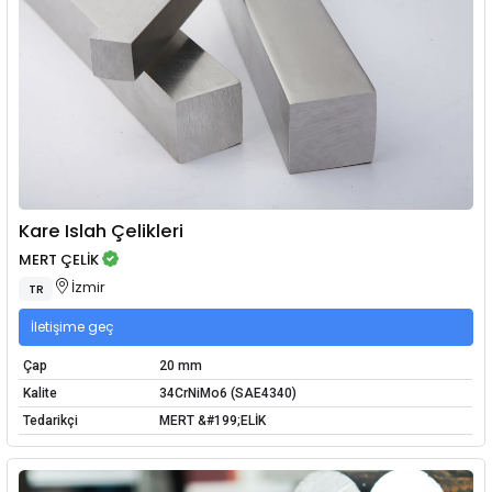
Kare Islah Çelikleri
MERT ÇELİK
İzmir
TR
İletişime geç
Çap
20 mm
Kalite
34CrNiMo6 (SAE4340)
Tedarikçi
MERT &#199;ELİK