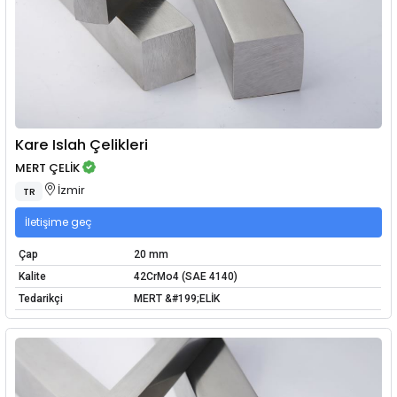
Kare Islah Çelikleri
MERT ÇELİK
İzmir
TR
İletişime geç
Çap
20 mm
Kalite
42CrMo4 (SAE 4140)
Tedarikçi
MERT &#199;ELİK