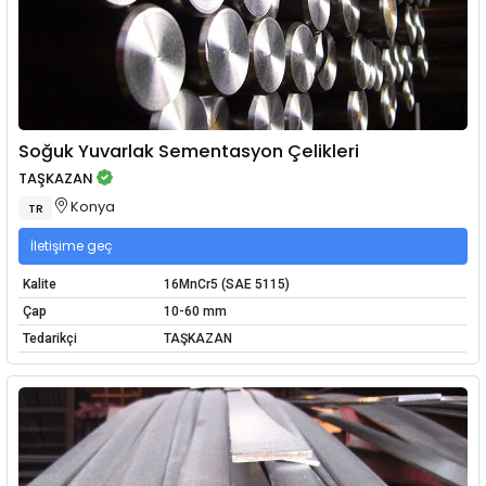
Soğuk Yuvarlak Sementasyon Çelikleri
TAŞKAZAN
Konya
TR
İletişime geç
Kalite
16MnCr5 (SAE 5115)
Çap
10-60 mm
Tedarikçi
TAŞKAZAN