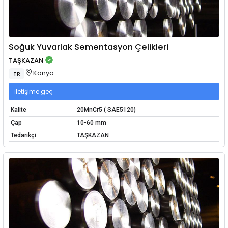
Soğuk Yuvarlak Sementasyon Çelikleri
TAŞKAZAN
Konya
TR
İletişime geç
Kalite
20MnCr5 ( SAE5120)
Çap
10-60 mm
Tedarikçi
TAŞKAZAN