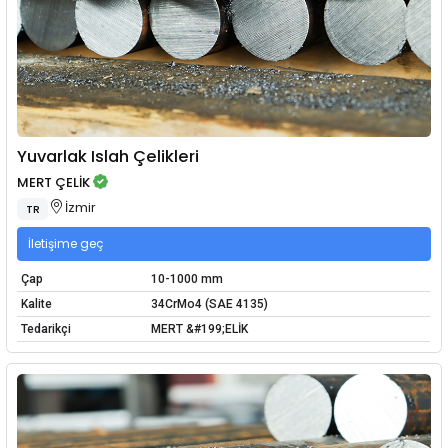
Yuvarlak Islah Çelikleri
MERT ÇELİK
İzmir
TR
İletişime geç
Çap
10-1000 mm
Kalite
34CrMo4 (SAE 4135)
Tedarikçi
MERT &#199;ELİK