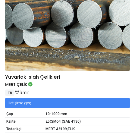
Yuvarlak Islah Çelikleri
MERT ÇELİK
İzmir
TR
İletişime geç
Çap
10-1000 mm
Kalite
25CrMo4 (SAE 4130)
Tedarikçi
MERT &#199;ELİK