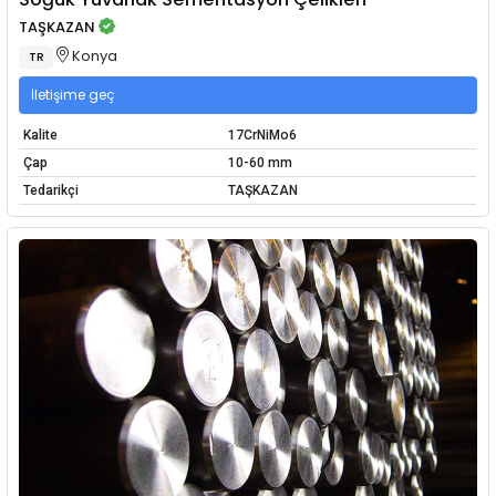
TAŞKAZAN
Konya
TR
İletişime geç
Kalite
17CrNiMo6
Çap
10-60 mm
Tedarikçi
TAŞKAZAN