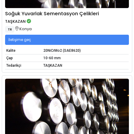
Soğuk Yuvarlak Sementasyon Çelikleri
TAŞKAZAN
Konya
TR
İletişime geç
Kalite
20NiCrMo2 (SAE8620)
Çap
10-60 mm
Tedarikçi
TAŞKAZAN