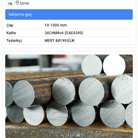
İzmir
TR
İletişime geç
Çap
10-1000 mm
Kalite
34CrNiMo6 (SAE4340)
Tedarikçi
MERT &#199;ELİK