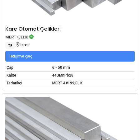
Kare Otomat Çelikleri
MERT ÇELİK
İzmir
TR
İletişime geç
Çap
6 - 50 mm
Kalite
44SMnPb28
Tedarikçi
MERT &#199;ELİK