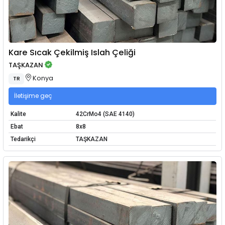
Kare Sıcak Çekilmiş Islah Çeliği
TAŞKAZAN
Konya
TR
İletişime geç
Kalite
42CrMo4 (SAE 4140)
Ebat
8x8
Tedarikçi
TAŞKAZAN