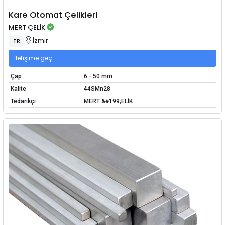
Kare Otomat Çelikleri
MERT ÇELİK
İzmir
TR
İletişime geç
Çap
6 - 50 mm
Kalite
44SMn28
Tedarikçi
MERT &#199;ELİK