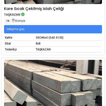
Kare Sıcak Çekilmiş Islah Çeliği
TAŞKAZAN
Konya
TR
İletişime geç
Kalite
34CrMo4 (SAE 4135)
Ebat
8x8
Tedarikçi
TAŞKAZAN