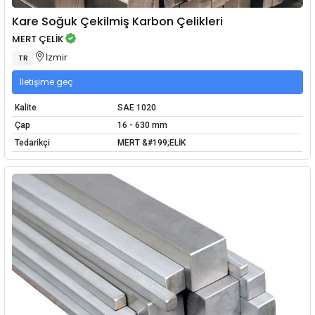
Kare Soğuk Çekilmiş Karbon Çelikleri
MERT ÇELİK
İzmir
TR
İletişime geç
Kalite
SAE 1020
Çap
16 - 630 mm
Tedarikçi
MERT &#199;ELİK