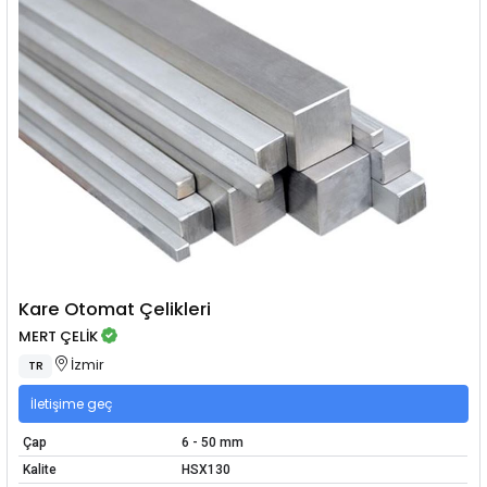
Kare Otomat Çelikleri
MERT ÇELİK
İzmir
TR
İletişime geç
Çap
6 - 50 mm
Kalite
HSX130