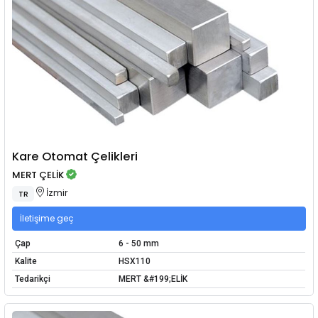
Kare Otomat Çelikleri
MERT ÇELİK
İzmir
TR
İletişime geç
Çap
6 - 50 mm
Kalite
HSX110
Tedarikçi
MERT &#199;ELİK