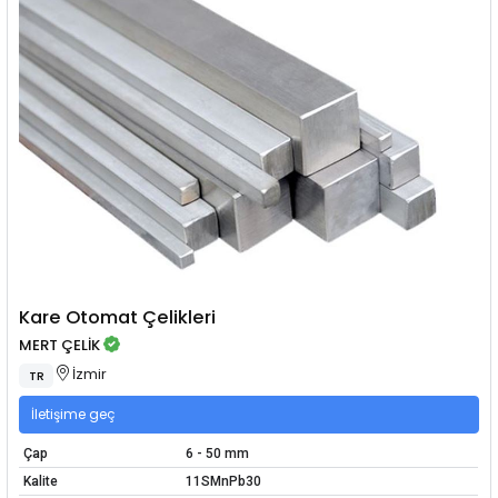
Kare Otomat Çelikleri
MERT ÇELİK
İzmir
TR
İletişime geç
Çap
6 - 50 mm
Kalite
11SMnPb30