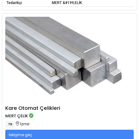
Tedarikçi
MERT &#199;ELİK
Kare Otomat Çelikleri
MERT ÇELİK
İzmir
TR
İletişime geç