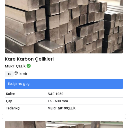
Kare Karbon Çelikleri
MERT ÇELİK
İzmir
TR
İletişime geç
Kalite
SAE 1050
Çap
16 - 630 mm
Tedarikçi
MERT &#199;ELİK