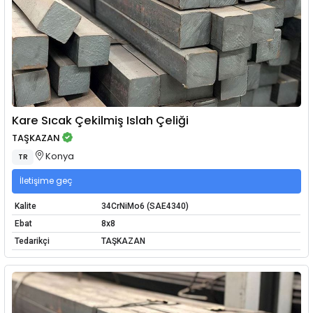
Kare Sıcak Çekilmiş Islah Çeliği
TAŞKAZAN
Konya
TR
İletişime geç
Kalite
34CrNiMo6 (SAE4340)
Ebat
8x8
Tedarikçi
TAŞKAZAN