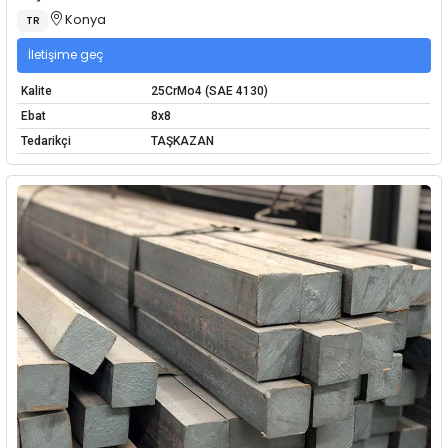
Konya
TR
İletişime geç
Kalite
25CrMo4 (SAE 4130)
Ebat
8x8
Tedarikçi
TAŞKAZAN