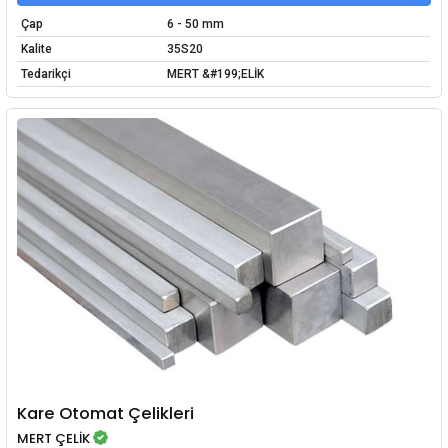
Çap
6 - 50 mm
Kalite
35S20
Tedarikçi
MERT &#199;ELİK
Kare Otomat Çelikleri
MERT ÇELİK