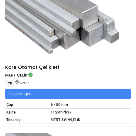
Kare Otomat Çelikleri
MERT ÇELİK
İzmir
TR
İletişime geç
Çap
6 - 50 mm
Kalite
11SMnPb37
Tedarikçi
MERT &#199;ELİK