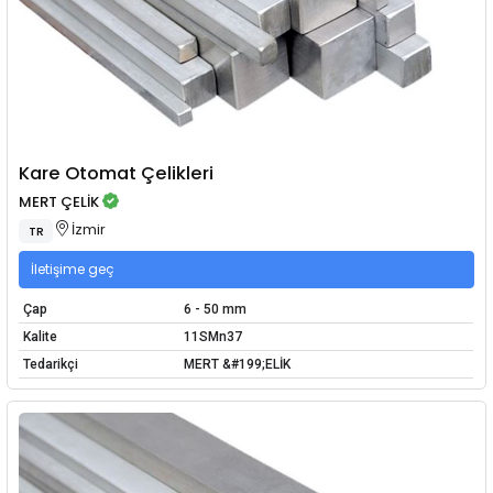
Kare Otomat Çelikleri
MERT ÇELİK
İzmir
TR
İletişime geç
Çap
6 - 50 mm
Kalite
11SMn37
Tedarikçi
MERT &#199;ELİK