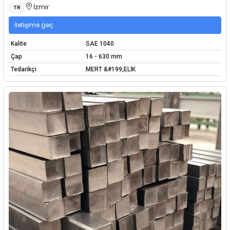
İzmir
TR
İletişime geç
Kalite
SAE 1040
Çap
16 - 630 mm
Tedarikçi
MERT &#199;ELİK