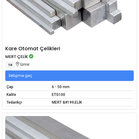
Kare Otomat Çelikleri
MERT ÇELİK
İzmir
TR
İletişime geç
Çap
6 - 50 mm
Kalite
ETG100
Tedarikçi
MERT &#199;ELİK