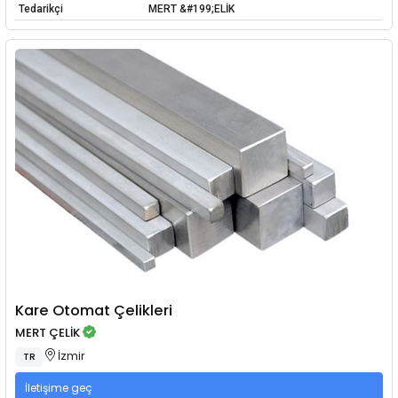
Tedarikçi
MERT &#199;ELİK
Kare Otomat Çelikleri
MERT ÇELİK
İzmir
TR
İletişime geç