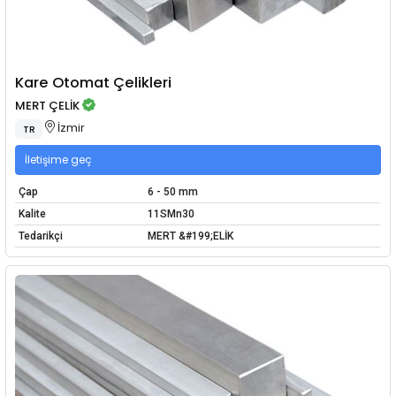
Kare Otomat Çelikleri
MERT ÇELİK
İzmir
TR
İletişime geç
Çap
6 - 50 mm
Kalite
11SMn30
Tedarikçi
MERT &#199;ELİK