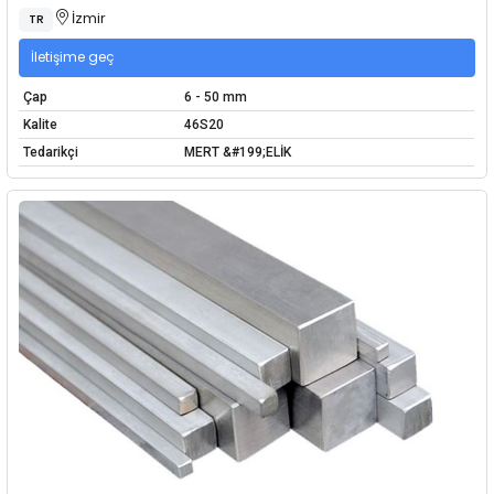
İzmir
TR
İletişime geç
Çap
6 - 50 mm
Kalite
46S20
Tedarikçi
MERT &#199;ELİK