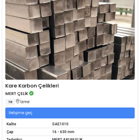
Kare Karbon Çelikleri
MERT ÇELİK
İzmir
TR
İletişime geç
Kalite
SAE1010
Çap
16 - 630 mm
Tedarikçi
MERT &#199;ELİK