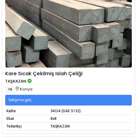
Kare Sıcak Çekilmiş Islah Çeliği
TAŞKAZAN
Konya
TR
İletişime geç
Kalite
34Cr4 (SAE 5132)
Ebat
8x8
Tedarikçi
TAŞKAZAN