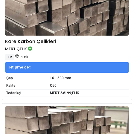
Kare Karbon Çelikleri
MERT ÇELİK
İzmir
TR
İletişime geç
Çap
16 - 630 mm
Kalite
C50
Tedarikçi
MERT &#199;ELİK