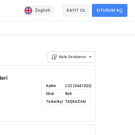
KAYIT OL
OTURUM AÇ
English
Akıllı Sıralama
eri
Kalite
C22 (SAE1022)
Ebat
8x8
Tedarikçi
TAŞKAZAN