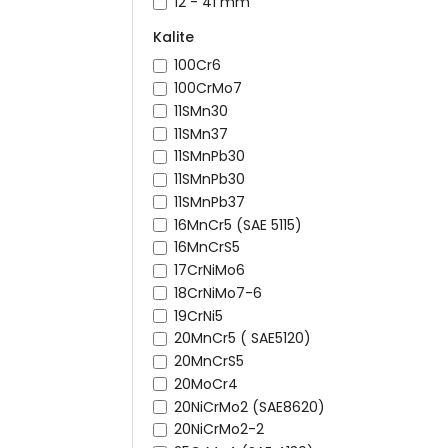
12 - 41 mm
Kalite
100Cr6
100CrMo7
11SMn30
11SMn37
11SMnPb30
11SMnPb30
11SMnPb37
16MnCr5 (SAE 5115)
16MnCrS5
17CrNiMo6
18CrNiMo7-6
19CrNi5
20MnCr5 ( SAE5120)
20MnCrS5
20MoCr4
20NiCrMo2 (SAE8620)
20NiCrMo2-2