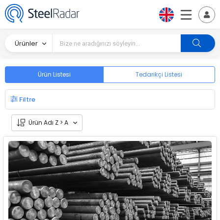
Ürünler
Ürün Listesi
Tedarikçi Listesi
Filtre
Ürün Adı Z > A