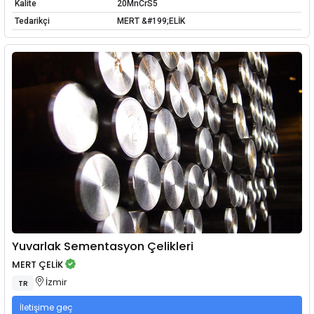
Kalite
20MnCrS5
Tedarikçi
MERT &#199;ELİK
Yuvarlak Sementasyon Çelikleri
MERT ÇELİK
İzmir
TR
İletişime geç