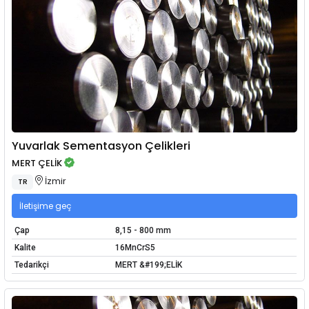
Yuvarlak Sementasyon Çelikleri
MERT ÇELİK
İzmir
TR
İletişime geç
Çap
8,15 - 800 mm
Kalite
16MnCrS5
Tedarikçi
MERT &#199;ELİK