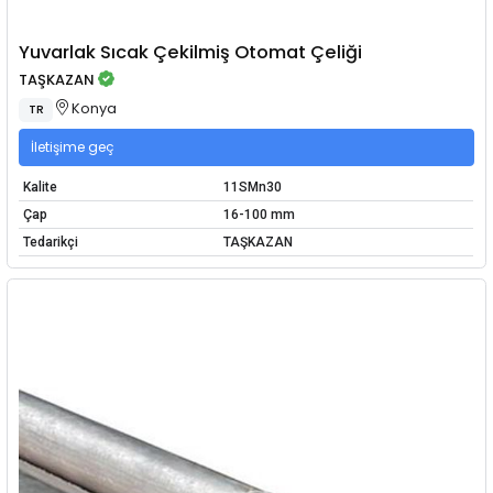
Yuvarlak Sıcak Çekilmiş Otomat Çeliği
TAŞKAZAN
Konya
TR
İletişime geç
Kalite
11SMn30
Çap
16-100 mm
Tedarikçi
TAŞKAZAN