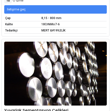
İzmir
TR
İletişime geç
Çap
8,15 - 800 mm
Kalite
18CrNiMo7-6
Tedarikçi
MERT &#199;ELİK
Yuvarlak Sementasyon Çelikleri