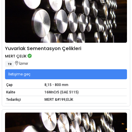
Yuvarlak Sementasyon Çelikleri
MERT ÇELİK
İzmir
TR
İletişime geç
Çap
8,15 - 800 mm
Kalite
16MnCr5 (SAE 5115)
Tedarikçi
MERT &#199;ELİK