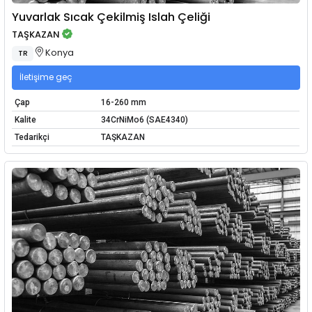
Yuvarlak Sıcak Çekilmiş Islah Çeliği
TAŞKAZAN
Konya
TR
İletişime geç
Çap
16-260 mm
Kalite
34CrNiMo6 (SAE4340)
Tedarikçi
TAŞKAZAN