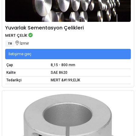
Yuvarlak Sementasyon Çelikleri
MERT ÇELİK
İzmir
TR
İletişime geç
Çap
8,15 - 800 mm
Kalite
SAE 8620
Tedarikçi
MERT &#199;ELİK