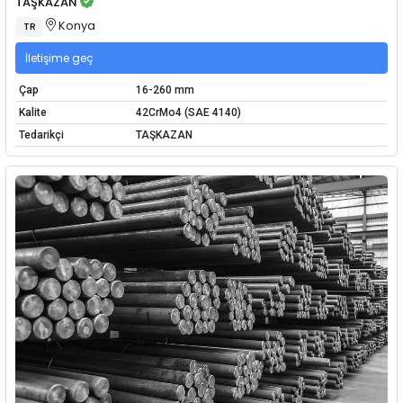
TAŞKAZAN
Konya
TR
İletişime geç
Çap
16-260 mm
Kalite
42CrMo4 (SAE 4140)
Tedarikçi
TAŞKAZAN