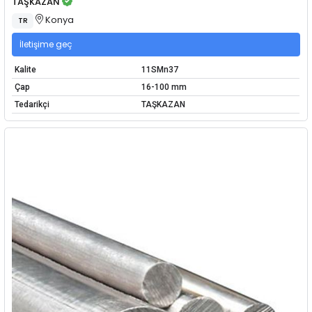
TAŞKAZAN
Konya
TR
İletişime geç
Kalite
11SMn37
Çap
16-100 mm
Tedarikçi
TAŞKAZAN