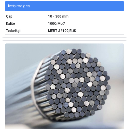
İletişime geç
Çap
10 - 300 mm
Kalite
100CrMo7
Tedarikçi
MERT &#199;ELİK