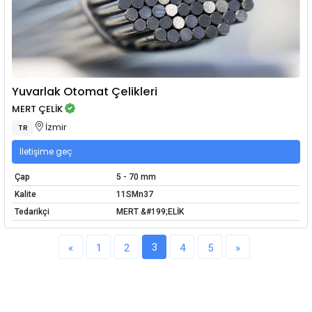
Yuvarlak Otomat Çelikleri
MERT ÇELİK
İzmir
TR
İletişime geç
Çap
5 - 70 mm
Kalite
11SMn37
Tedarikçi
MERT &#199;ELİK
3
«
1
2
4
5
»