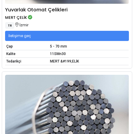
Yuvarlak Otomat Çelikleri
MERT ÇELİK
İzmir
TR
İletişime geç
Çap
5 - 70 mm
Kalite
11SMn30
Tedarikçi
MERT &#199;ELİK