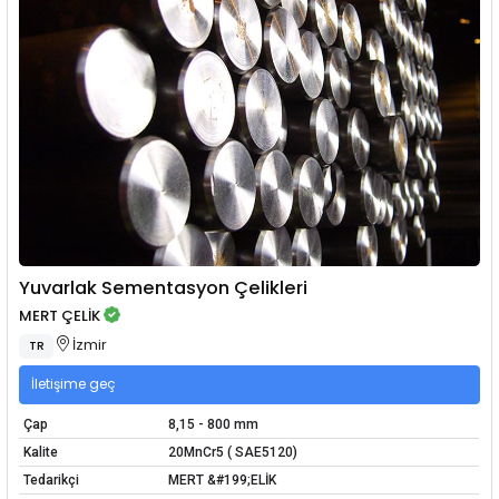
Yuvarlak Sementasyon Çelikleri
MERT ÇELİK
İzmir
TR
İletişime geç
Çap
8,15 - 800 mm
Kalite
20MnCr5 ( SAE5120)
Tedarikçi
MERT &#199;ELİK