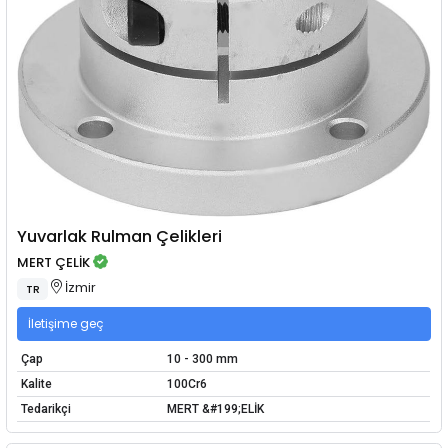
Yuvarlak Rulman Çelikleri
MERT ÇELİK
İzmir
TR
İletişime geç
Çap
10 - 300 mm
Kalite
100Cr6
Tedarikçi
MERT &#199;ELİK