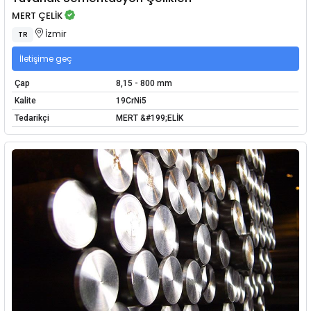
MERT ÇELİK
İzmir
TR
İletişime geç
Çap
8,15 - 800 mm
Kalite
19CrNi5
Tedarikçi
MERT &#199;ELİK