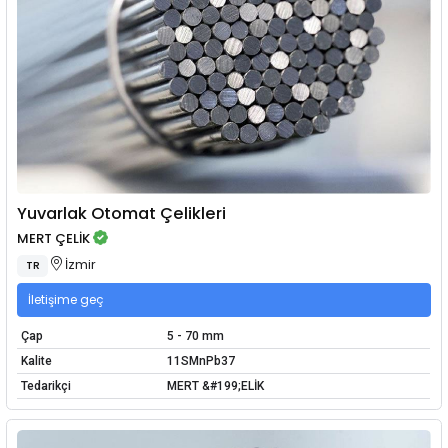
Yuvarlak Otomat Çelikleri
MERT ÇELİK
İzmir
TR
İletişime geç
Çap
5 - 70 mm
Kalite
11SMnPb37
Tedarikçi
MERT &#199;ELİK