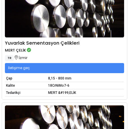
Yuvarlak Sementasyon Çelikleri
MERT ÇELİK
İzmir
TR
İletişime geç
Çap
8,15 - 800 mm
Kalite
18CrNiMo7-6
Tedarikçi
MERT &#199;ELİK