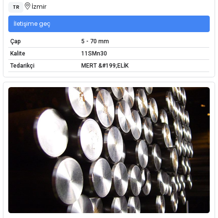
İzmir
TR
İletişime geç
Çap
5 - 70 mm
Kalite
11SMn30
Tedarikçi
MERT &#199;ELİK