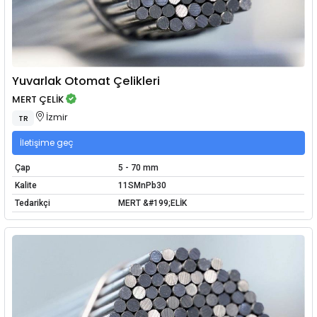
Yuvarlak Otomat Çelikleri
MERT ÇELİK
İzmir
TR
İletişime geç
Çap
5 - 70 mm
Kalite
11SMnPb30
Tedarikçi
MERT &#199;ELİK