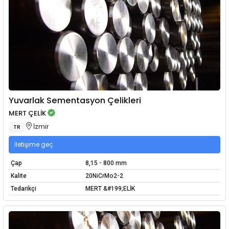
Yuvarlak Sementasyon Çelikleri
MERT ÇELİK
İzmir
TR
İletişime geç
Çap
8,15 - 800 mm
Kalite
20NiCrMo2-2
Tedarikçi
MERT &#199;ELİK