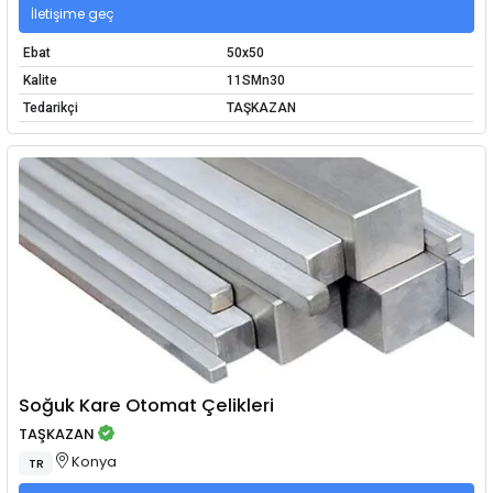
İletişime geç
Ebat
50x50
Kalite
11SMn30
Tedarikçi
TAŞKAZAN
Soğuk Kare Otomat Çelikleri
TAŞKAZAN
Konya
TR