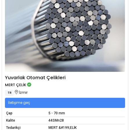
Yuvarlak Otomat Çelikleri
MERT ÇELİK
İzmir
TR
İletişime geç
Çap
5 - 70 mm
Kalite
44SMn28
Tedarikçi
MERT &#199;ELİK