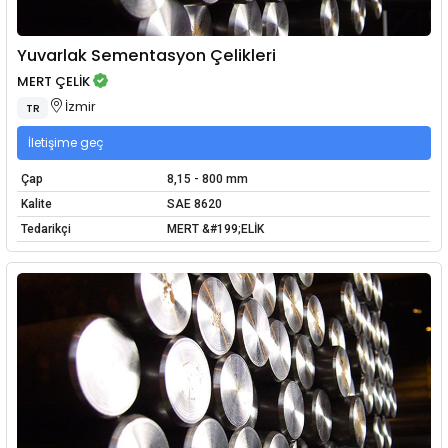
Yuvarlak Sementasyon Çelikleri
MERT ÇELİK
İzmir
TR
İletişime geç
Çap
8,15 - 800 mm
Kalite
SAE 8620
Tedarikçi
MERT &#199;ELİK