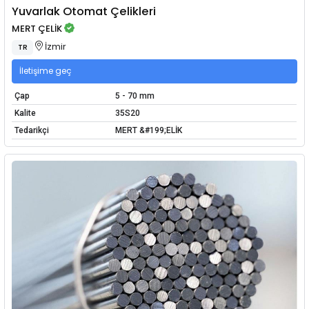
Yuvarlak Otomat Çelikleri
MERT ÇELİK
İzmir
TR
İletişime geç
Çap
5 - 70 mm
Kalite
35S20
Tedarikçi
MERT &#199;ELİK