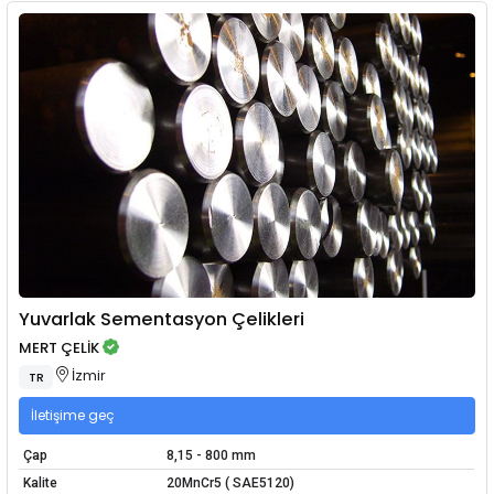
Yuvarlak Sementasyon Çelikleri
MERT ÇELİK
İzmir
TR
İletişime geç
Çap
8,15 - 800 mm
Kalite
20MnCr5 ( SAE5120)