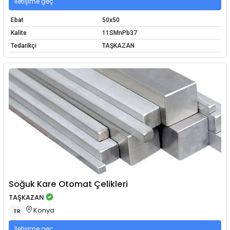
İletişime geç
Ebat
50x50
Kalite
11SMnPb37
Tedarikçi
TAŞKAZAN
Soğuk Kare Otomat Çelikleri
TAŞKAZAN
Konya
TR
İletişime geç