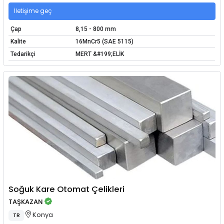
İletişime geç
Çap
8,15 - 800 mm
Kalite
16MnCr5 (SAE 5115)
Tedarikçi
MERT &#199;ELİK
Soğuk Kare Otomat Çelikleri
TAŞKAZAN
Konya
TR