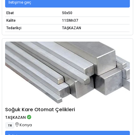
İletişime geç
Ebat
50x50
Kalite
11SMn37
Tedarikçi
TAŞKAZAN
Soğuk Kare Otomat Çelikleri
TAŞKAZAN
Konya
TR