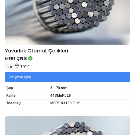
Yuvarlak Otomat Çelikleri
MERT ÇELİK
İzmir
TR
İletişime geç
Çap
5 - 70 mm
Kalite
44SMnPb28
Tedarikçi
MERT &#199;ELİK