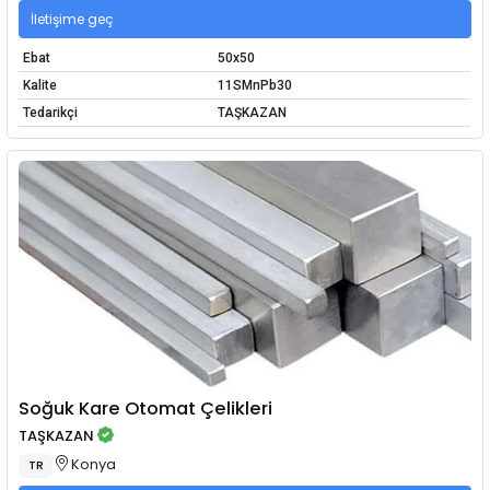
İletişime geç
Ebat
50x50
Kalite
11SMnPb30
Tedarikçi
TAŞKAZAN
Soğuk Kare Otomat Çelikleri
TAŞKAZAN
Konya
TR