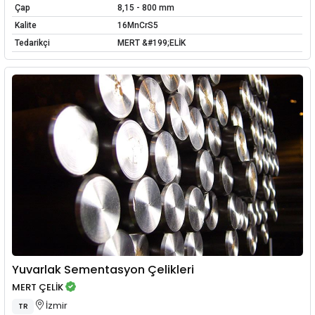
Çap
8,15 - 800 mm
Kalite
16MnCrS5
Tedarikçi
MERT &#199;ELİK
Yuvarlak Sementasyon Çelikleri
MERT ÇELİK
İzmir
TR