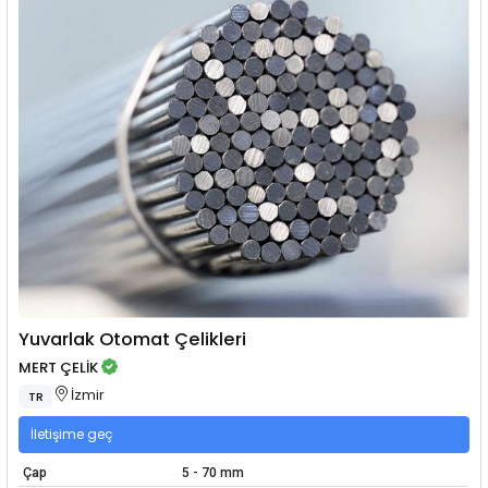
Yuvarlak Otomat Çelikleri
MERT ÇELİK
İzmir
TR
İletişime geç
Çap
5 - 70 mm