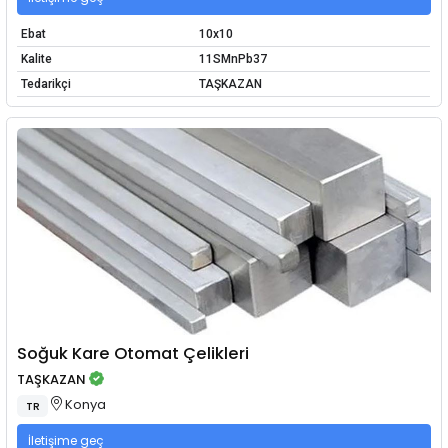
Ebat
10x10
Kalite
11SMnPb37
Tedarikçi
TAŞKAZAN
Soğuk Kare Otomat Çelikleri
TAŞKAZAN
Konya
TR
İletişime geç