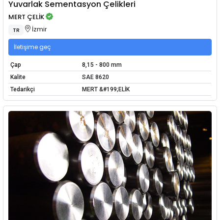
Yuvarlak Sementasyon Çelikleri
MERT ÇELİK
İzmir
TR
İletişime geç
Çap
8,15 - 800 mm
Kalite
SAE 8620
Tedarikçi
MERT &#199;ELİK