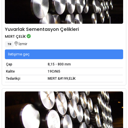
Yuvarlak Sementasyon Çelikleri
MERT ÇELİK
İzmir
TR
İletişime geç
Çap
8,15 - 800 mm
Kalite
19CrNi5
Tedarikçi
MERT &#199;ELİK