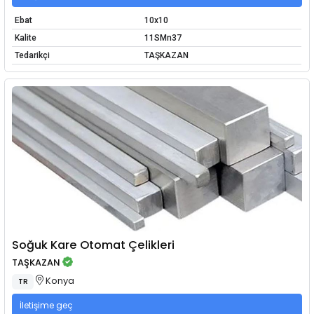
Ebat
10x10
Kalite
11SMn37
Tedarikçi
TAŞKAZAN
Soğuk Kare Otomat Çelikleri
TAŞKAZAN
Konya
TR
İletişime geç