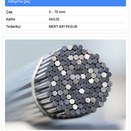
İletişime geç
Çap
5 - 70 mm
Kalite
46S20
Tedarikçi
MERT &#199;ELİK