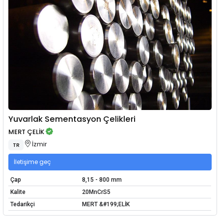
Yuvarlak Sementasyon Çelikleri
MERT ÇELİK
İzmir
TR
İletişime geç
Çap
8,15 - 800 mm
Kalite
20MnCrS5
Tedarikçi
MERT &#199;ELİK