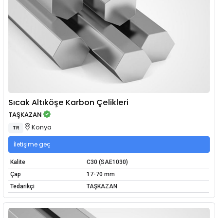
Sıcak Altıköşe Karbon Çelikleri
TAŞKAZAN
Konya
TR
İletişime geç
Kalite
C30 (SAE1030)
Çap
17-70 mm
Tedarikçi
TAŞKAZAN