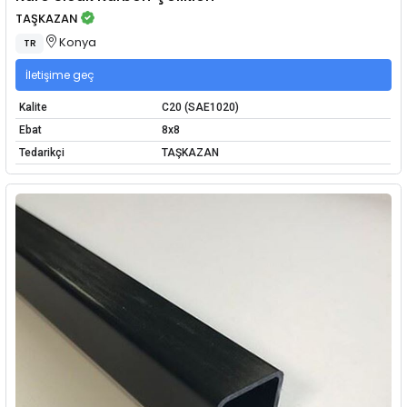
TAŞKAZAN
Konya
TR
İletişime geç
Kalite
C20 (SAE1020)
Ebat
8x8
Tedarikçi
TAŞKAZAN