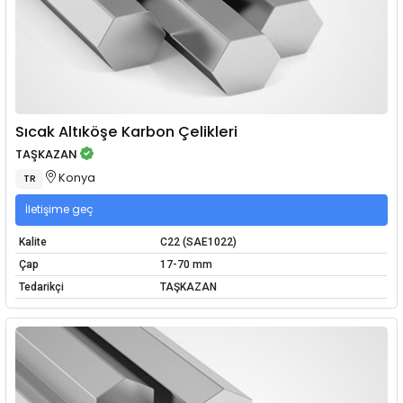
Sıcak Altıköşe Karbon Çelikleri
TAŞKAZAN
Konya
TR
İletişime geç
Kalite
C22 (SAE1022)
Çap
17-70 mm
Tedarikçi
TAŞKAZAN