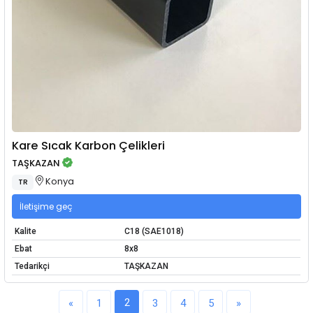
Kare Sıcak Karbon Çelikleri
TAŞKAZAN
Konya
TR
İletişime geç
Kalite
C18 (SAE1018)
Ebat
8x8
Tedarikçi
TAŞKAZAN
2
«
1
3
4
5
»