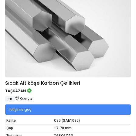
Sıcak Altıköşe Karbon Çelikleri
TAŞKAZAN
Konya
TR
İletişime geç
Kalite
C35 (SAE1035)
Çap
17-70 mm
Tedarikçi
TAŞKAZAN