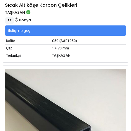
Sıcak Altıköşe Karbon Çelikleri
TAŞKAZAN
Konya
TR
İletişime geç
Kalite
C50 (SAE1050)
Çap
17-70 mm
Tedarikçi
TAŞKAZAN