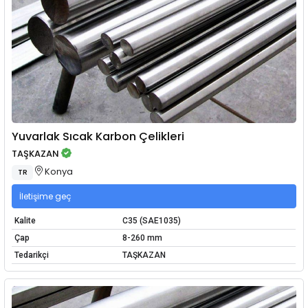
Yuvarlak Sıcak Karbon Çelikleri
TAŞKAZAN
Konya
TR
İletişime geç
Kalite
C35 (SAE1035)
Çap
8-260 mm
Tedarikçi
TAŞKAZAN