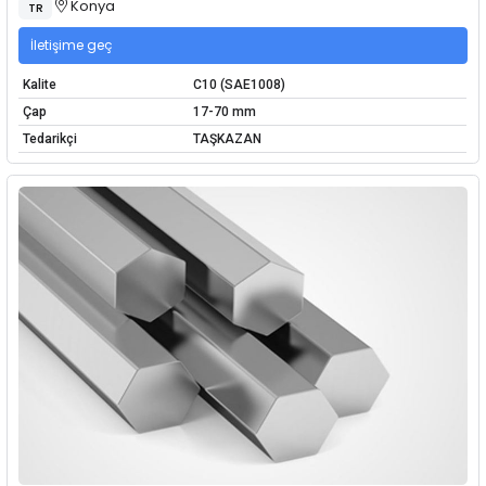
Konya
TR
İletişime geç
Kalite
C10 (SAE1008)
Çap
17-70 mm
Tedarikçi
TAŞKAZAN