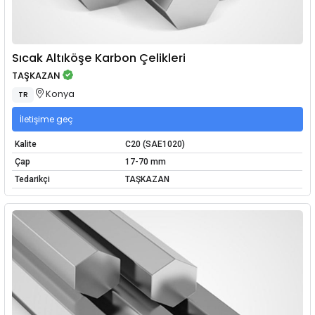
Sıcak Altıköşe Karbon Çelikleri
TAŞKAZAN
Konya
TR
İletişime geç
Kalite
C20 (SAE1020)
Çap
17-70 mm
Tedarikçi
TAŞKAZAN