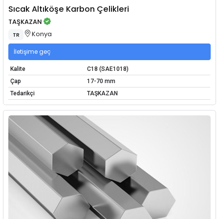
Sıcak Altıköşe Karbon Çelikleri
TAŞKAZAN
Konya
TR
İletişime geç
Kalite
C18 (SAE1018)
Çap
17-70 mm
Tedarikçi
TAŞKAZAN