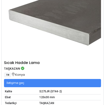
Sıcak Hadde Lama
TAŞKAZAN
Konya
TR
İletişime geç
Kalite
S275JR (ST44-2)
Ebat
120x30 mm
Tedarikçi
TAŞKAZAN