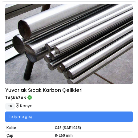
Yuvarlak Sıcak Karbon Çelikleri
TAŞKAZAN
Konya
TR
İletişime geç
Kalite
C45 (SAE1045)
Çap
8-260 mm