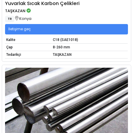
Yuvarlak Sıcak Karbon Çelikleri
TAŞKAZAN
Konya
TR
İletişime geç
Kalite
C18 (SAE1018)
Çap
8-260 mm
Tedarikçi
TAŞKAZAN