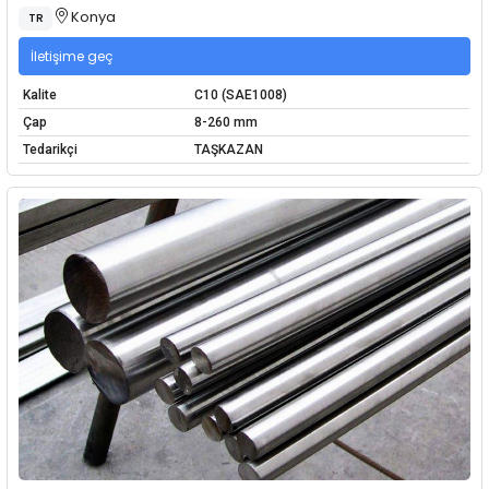
Konya
TR
İletişime geç
Kalite
C10 (SAE1008)
Çap
8-260 mm
Tedarikçi
TAŞKAZAN