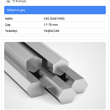
Konya
TR
İletişime geç
Kalite
C45 (SAE1045)
Çap
17-70 mm
Tedarikçi
TAŞKAZAN