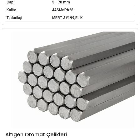
Çap
5 - 70 mm
Kalite
44SMnPb28
Tedarikçi
MERT &#199;ELİK
Altıgen Otomat Çelikleri