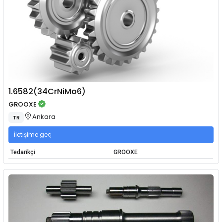
1.6582(34CrNiMo6)
GROOXE
Ankara
TR
İletişime geç
Tedarikçi
GROOXE