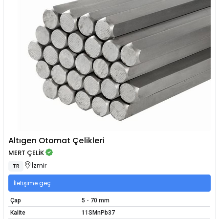
Altıgen Otomat Çelikleri
MERT ÇELİK
İzmir
TR
İletişime geç
Çap
5 - 70 mm
Kalite
11SMnPb37