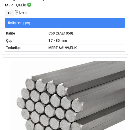
MERT ÇELİK
İzmir
TR
İletişime geç
Kalite
C50 (SAE1050)
Çap
17 - 80 mm
Tedarikçi
MERT &#199;ELİK