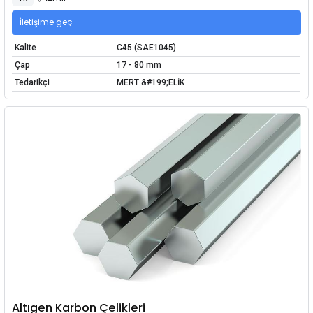
İletişime geç
Kalite
C45 (SAE1045)
Çap
17 - 80 mm
Tedarikçi
MERT &#199;ELİK
Altıgen Karbon Çelikleri