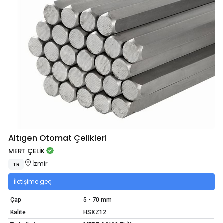
Altıgen Otomat Çelikleri
MERT ÇELİK
İzmir
TR
İletişime geç
Çap
5 - 70 mm
Kalite
HSXZ12