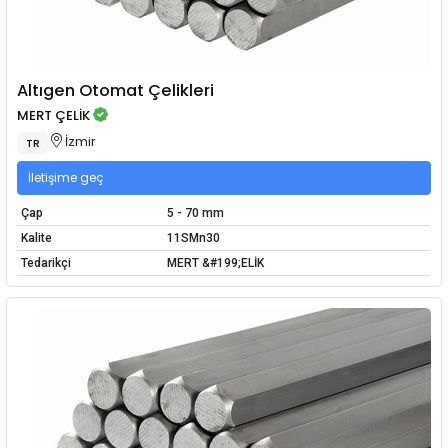
Altıgen Otomat Çelikleri
MERT ÇELİK
İzmir
TR
İletişime geç
Çap
5 - 70 mm
Kalite
11SMn30
Tedarikçi
MERT &#199;ELİK