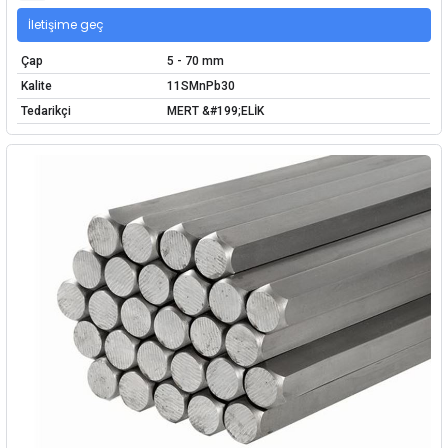
İletişime geç
Çap
5 - 70 mm
Kalite
11SMnPb30
Tedarikçi
MERT &#199;ELİK