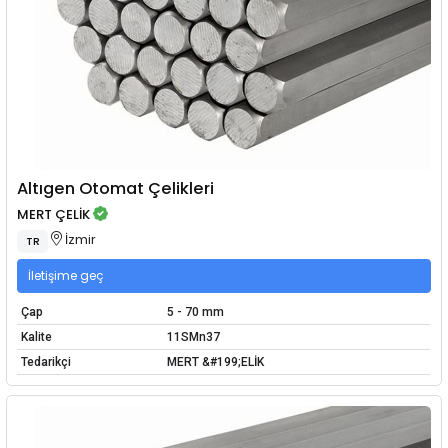
Altıgen Otomat Çelikleri
MERT ÇELİK
İzmir
TR
İletişime geç
Çap
5 - 70 mm
Kalite
11SMn37
Tedarikçi
MERT &#199;ELİK