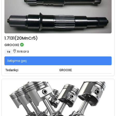
1.7131(20MnCr5)
GROOXE
Ankara
TR
İletişime geç
Tedarikçi
GROOXE