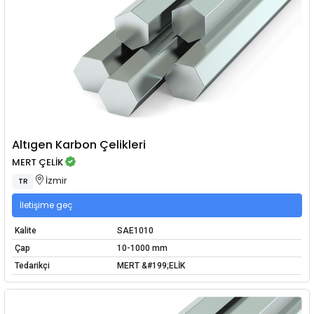
Altıgen Karbon Çelikleri
MERT ÇELİK
İzmir
TR
İletişime geç
Kalite
SAE1010
Çap
10-1000 mm
Tedarikçi
MERT &#199;ELİK