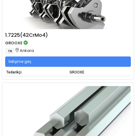
1.7225(42CrMo4)
GROOXE
Ankara
TR
İletişime geç
Tedarikçi
GROOXE