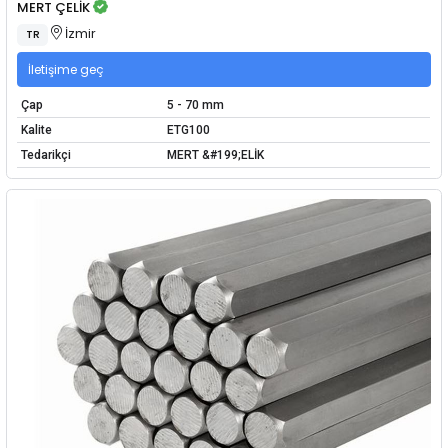
MERT ÇELİK
İzmir
TR
İletişime geç
Çap
5 - 70 mm
Kalite
ETG100
Tedarikçi
MERT &#199;ELİK