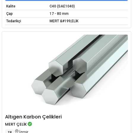
Kalite
C40 (SAE1040)
Çap
17 - 80 mm
Tedarikçi
MERT &#199;ELİK
Altıgen Karbon Çelikleri
MERT ÇELİK
İzmir
TR