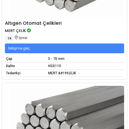
Altıgen Otomat Çelikleri
MERT ÇELİK
İzmir
TR
İletişime geç
Çap
5 - 70 mm
Kalite
HSX110
Tedarikçi
MERT &#199;ELİK