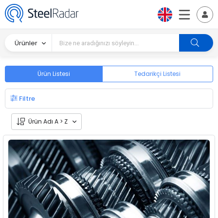
Ürünler
Ürün Listesi
Tedarikçi Listesi
Filtre
Ürün Adı A > Z