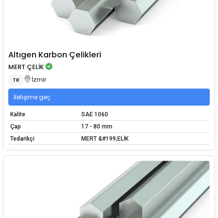
Altıgen Karbon Çelikleri
MERT ÇELİK
İzmir
TR
İletişime geç
Kalite
SAE 1060
Çap
17 - 80 mm
Tedarikçi
MERT &#199;ELİK