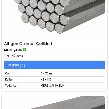
Altıgen Otomat Çelikleri
MERT ÇELİK
İzmir
TR
İletişime geç
Çap
5 - 70 mm
Kalite
HSX130
Tedarikçi
MERT &#199;ELİK