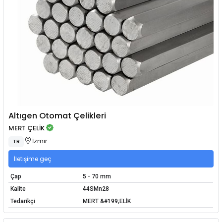
Altıgen Otomat Çelikleri
MERT ÇELİK
İzmir
TR
İletişime geç
Çap
5 - 70 mm
Kalite
44SMn28
Tedarikçi
MERT &#199;ELİK