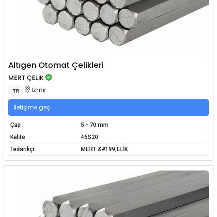
Altıgen Otomat Çelikleri
MERT ÇELİK
İzmir
TR
İletişime geç
Çap
5 - 70 mm
Kalite
46S20
Tedarikçi
MERT &#199;ELİK