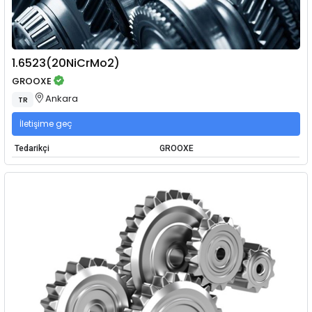
1.6523(20NiCrMo2)
GROOXE
Ankara
TR
İletişime geç
Tedarikçi
GROOXE