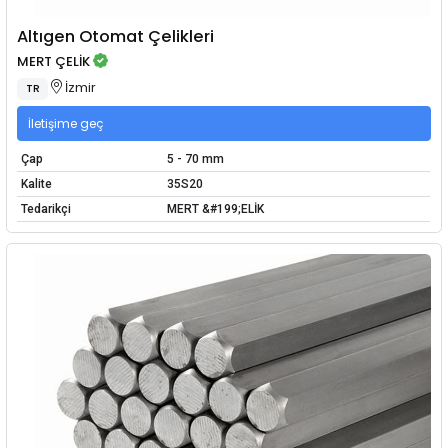
Altıgen Otomat Çelikleri
MERT ÇELİK
İzmir
TR
İletişime geç
Çap
5 - 70 mm
Kalite
35S20
Tedarikçi
MERT &#199;ELİK