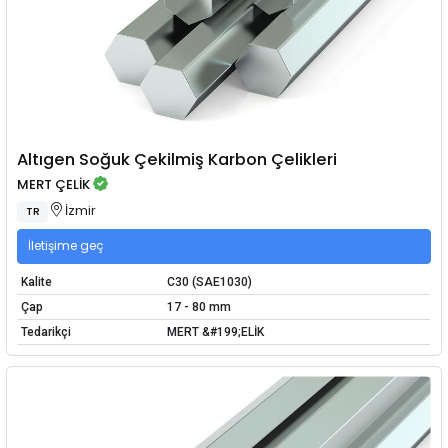
Altıgen Soğuk Çekilmiş Karbon Çelikleri
MERT ÇELİK
İzmir
TR
İletişime geç
Kalite
C30 (SAE1030)
Çap
17 - 80 mm
Tedarikçi
MERT &#199;ELİK