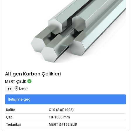
Altıgen Karbon Çelikleri
MERT ÇELİK
İzmir
TR
İletişime geç
Kalite
C10 (SAE1008)
Çap
10-1000 mm
Tedarikçi
MERT &#199;ELİK