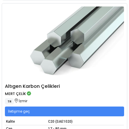
Altıgen Karbon Çelikleri
MERT ÇELİK
İzmir
TR
İletişime geç
Kalite
C20 (SAE1020)
Çap
17 - 80 mm