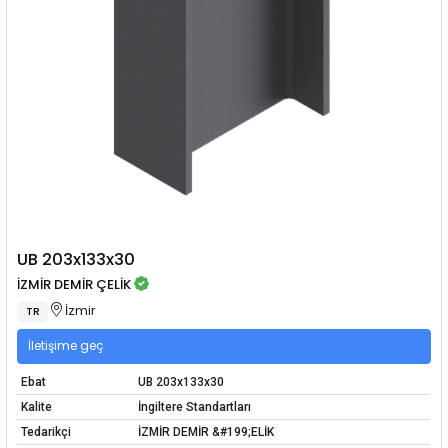
UB 203x133x30
İZMİR DEMİR ÇELİK
İzmir
TR
İletişime geç
Ebat
UB 203x133x30
Kalite
İngiltere Standartları
Tedarikçi
İZMİR DEMİR &#199;ELİK