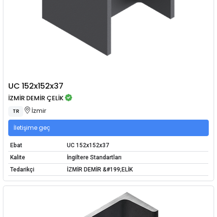
UC 152x152x37
İZMİR DEMİR ÇELİK
İzmir
TR
İletişime geç
Ebat
UC 152x152x37
Kalite
İngiltere Standartları
Tedarikçi
İZMİR DEMİR &#199;ELİK