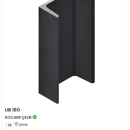
UB 180
KOCAER ÇELİK
İzmir
TR