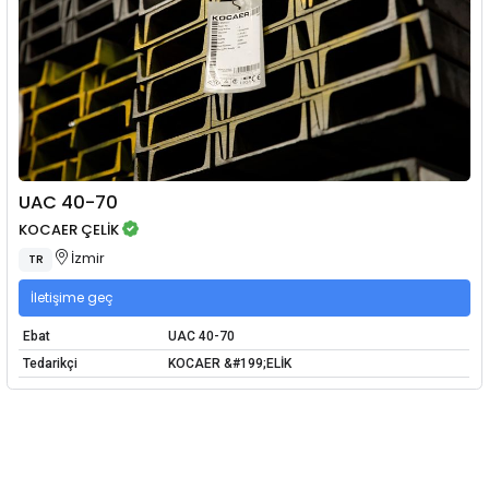
UAC 40-70
KOCAER ÇELİK
İzmir
TR
İletişime geç
Ebat
UAC 40-70
Tedarikçi
KOCAER &#199;ELİK