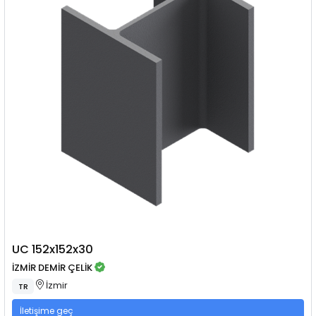
UC 152x152x30
İZMİR DEMİR ÇELİK
İzmir
TR
İletişime geç