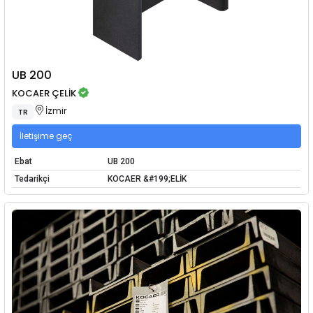
UB 200
KOCAER ÇELİK
İzmir
TR
İletişime geç
Ebat
UB 200
Tedarikçi
KOCAER &#199;ELİK