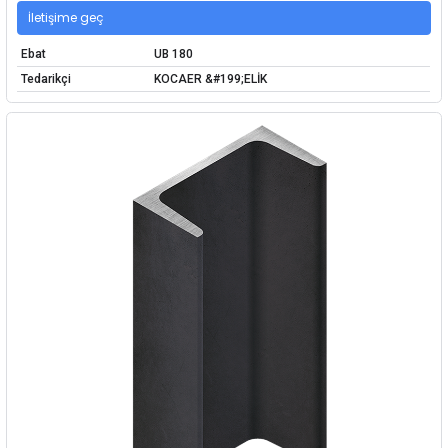
İletişime geç
Ebat
UB 180
Tedarikçi
KOCAER &#199;ELİK