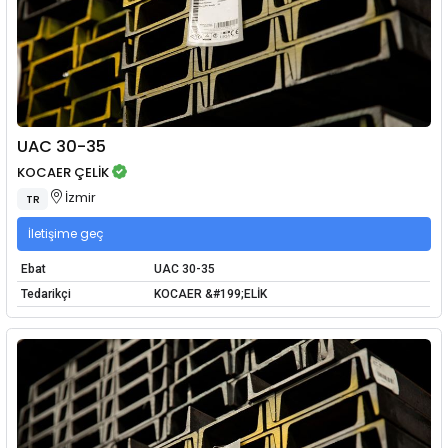
UAC 30-35
KOCAER ÇELİK
İzmir
TR
İletişime geç
Ebat
UAC 30-35
Tedarikçi
KOCAER &#199;ELİK