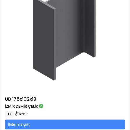
UB 178x102x19
İZMİR DEMİR ÇELİK
İzmir
TR
İletişime geç