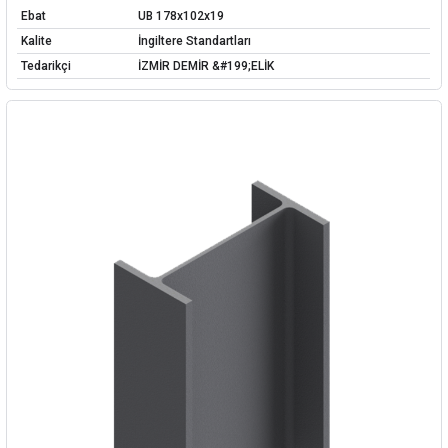
Ebat
UB 178x102x19
Kalite
İngiltere Standartları
Tedarikçi
İZMİR DEMİR &#199;ELİK