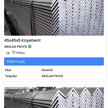
45x45x5 Köşebent
ARSLAN PROFİL
Hatay
TR
İletişime geç
Ebat
45x45x5
Tedarikçi
ARSLAN PROFİL