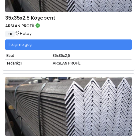
35x35x2,5 Köşebent
ARSLAN PROFİL
Hatay
TR
İletişime geç
Ebat
35x35x2,5
Tedarikçi
ARSLAN PROFİL