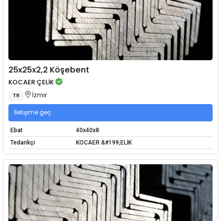
25x25x2,2 Köşebent
KOCAER ÇELİK
İzmir
TR
İletişime geç
Ebat
40x40x8
Tedarikçi
KOCAER &#199;ELİK