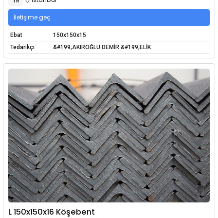
TR
İletişime geç
Ebat
150x150x15
Tedarikçi
&#199;AKIROĞLU DEMİR &#199;ELİK
L 150x150x16 Köşebent