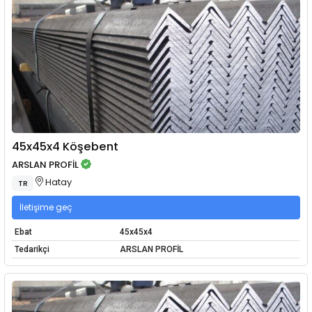
45x45x4 Köşebent
ARSLAN PROFİL
Hatay
TR
İletişime geç
Ebat
45x45x4
Tedarikçi
ARSLAN PROFİL