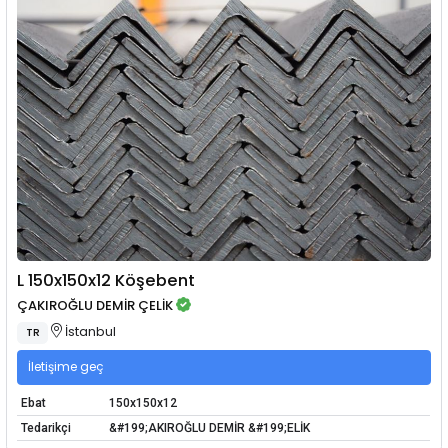
L 150x150x12 Köşebent
ÇAKIROĞLU DEMİR ÇELİK
İstanbul
TR
İletişime geç
Ebat
150x150x12
Tedarikçi
&#199;AKIROĞLU DEMİR &#199;ELİK