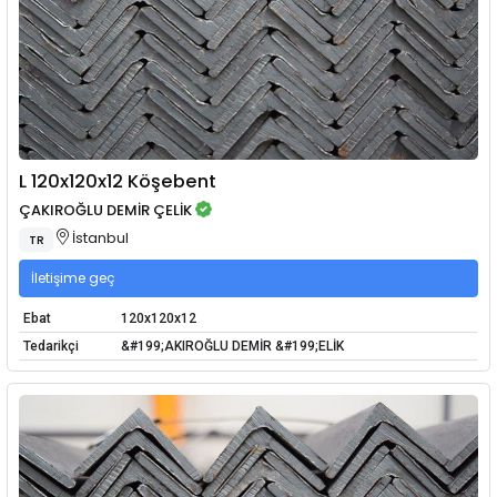
L 120x120x12 Köşebent
ÇAKIROĞLU DEMİR ÇELİK
İstanbul
TR
İletişime geç
Ebat
120x120x12
Tedarikçi
&#199;AKIROĞLU DEMİR &#199;ELİK