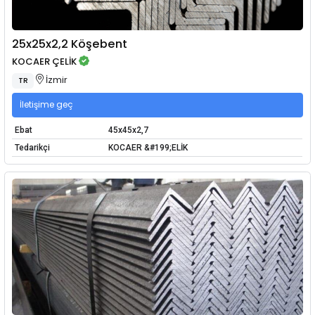
25x25x2,2 Köşebent
KOCAER ÇELİK
İzmir
TR
İletişime geç
Ebat
45x45x2,7
Tedarikçi
KOCAER &#199;ELİK