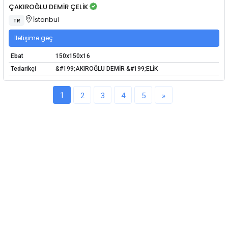
ÇAKIROĞLU DEMİR ÇELİK
İstanbul
TR
İletişime geç
Ebat
150x150x16
Tedarikçi
&#199;AKIROĞLU DEMİR &#199;ELİK
1
2
3
4
5
»