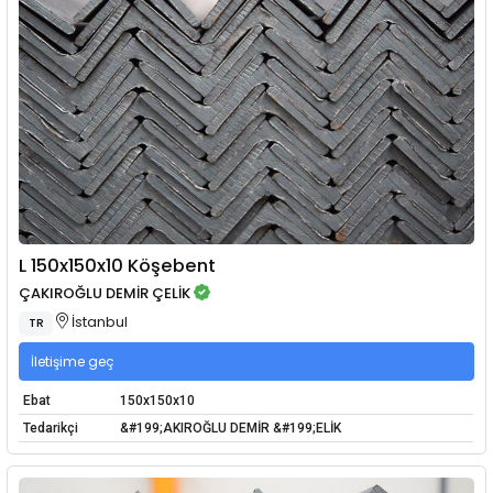
L 150x150x10 Köşebent
ÇAKIROĞLU DEMİR ÇELİK
İstanbul
TR
İletişime geç
Ebat
150x150x10
Tedarikçi
&#199;AKIROĞLU DEMİR &#199;ELİK