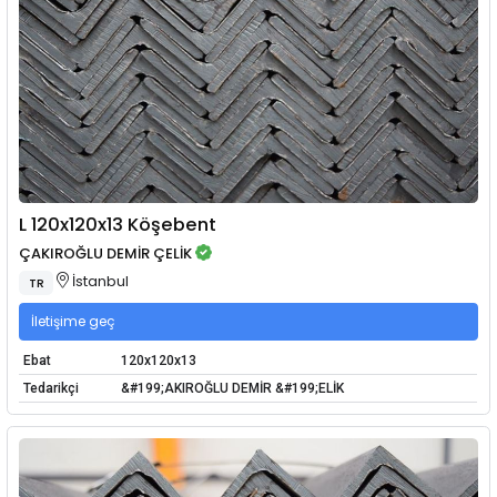
L 120x120x13 Köşebent
ÇAKIROĞLU DEMİR ÇELİK
İstanbul
TR
İletişime geç
Ebat
120x120x13
Tedarikçi
&#199;AKIROĞLU DEMİR &#199;ELİK