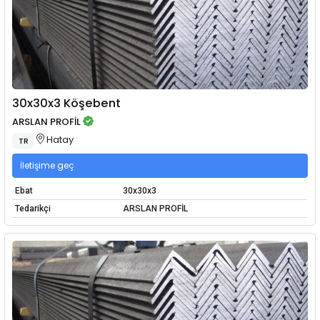
30x30x3 Köşebent
ARSLAN PROFİL
Hatay
TR
İletişime geç
Ebat
30x30x3
Tedarikçi
ARSLAN PROFİL