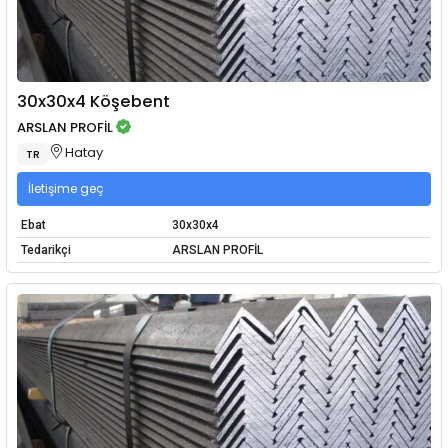
30x30x4 Köşebent
ARSLAN PROFİL
Hatay
TR
İletişime geç
Ebat
30x30x4
Tedarikçi
ARSLAN PROFİL