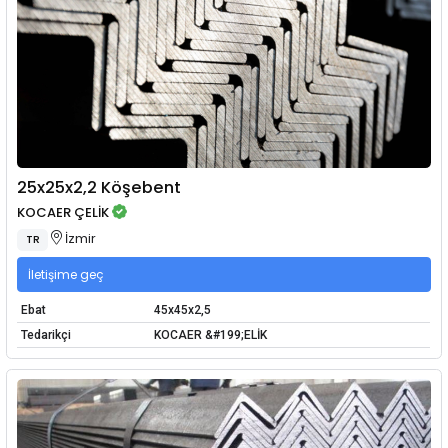
25x25x2,2 Köşebent
KOCAER ÇELİK
İzmir
TR
İletişime geç
Ebat
45x45x2,5
Tedarikçi
KOCAER &#199;ELİK