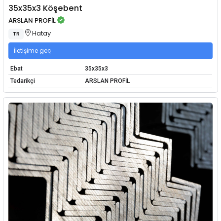
35x35x3 Köşebent
ARSLAN PROFİL
Hatay
TR
İletişime geç
Ebat
35x35x3
Tedarikçi
ARSLAN PROFİL