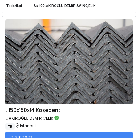
Tedarikçi
&#199;AKIROĞLU DEMİR &#199;ELİK
L 150x150x14 Köşebent
ÇAKIROĞLU DEMİR ÇELİK
İstanbul
TR
İletişime geç