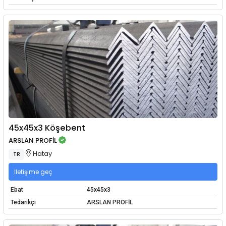
45x45x3 Köşebent
ARSLAN PROFİL
Hatay
TR
İletişime geç
Ebat
45x45x3
Tedarikçi
ARSLAN PROFİL