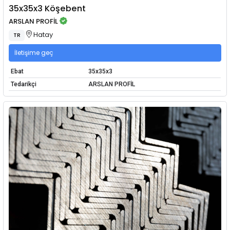
35x35x3 Köşebent
ARSLAN PROFİL
Hatay
TR
İletişime geç
Ebat
35x35x3
Tedarikçi
ARSLAN PROFİL