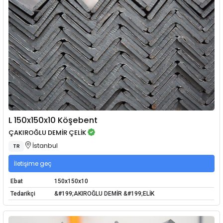
L 150x150x10 Köşebent
ÇAKIROĞLU DEMİR ÇELİK
İstanbul
TR
İletişime geç
Ebat
150x150x10
Tedarikçi
&#199;AKIROĞLU DEMİR &#199;ELİK