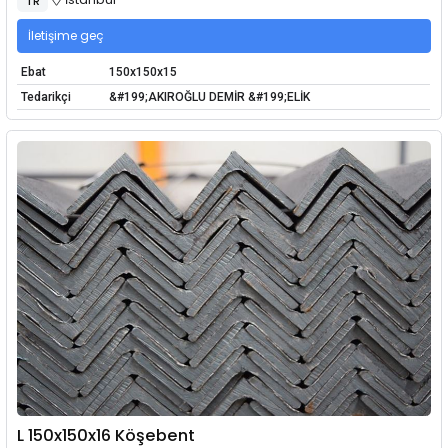
TR
İletişime geç
Ebat
150x150x15
Tedarikçi
&#199;AKIROĞLU DEMİR &#199;ELİK
L 150x150x16 Köşebent