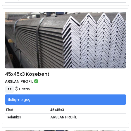
45x45x3 Köşebent
ARSLAN PROFİL
Hatay
TR
İletişime geç
Ebat
45x45x3
Tedarikçi
ARSLAN PROFİL