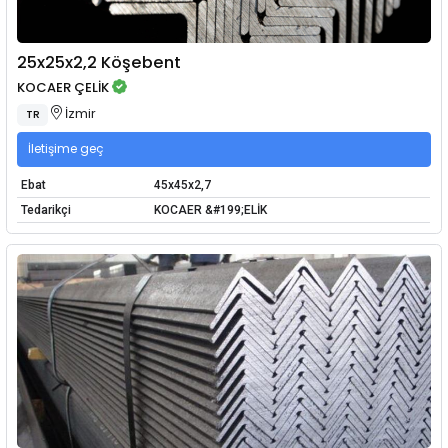
25x25x2,2 Köşebent
KOCAER ÇELİK
İzmir
TR
İletişime geç
Ebat
45x45x2,7
Tedarikçi
KOCAER &#199;ELİK