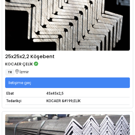
25x25x2,2 Köşebent
KOCAER ÇELİK
İzmir
TR
İletişime geç
Ebat
45x45x2,5
Tedarikçi
KOCAER &#199;ELİK