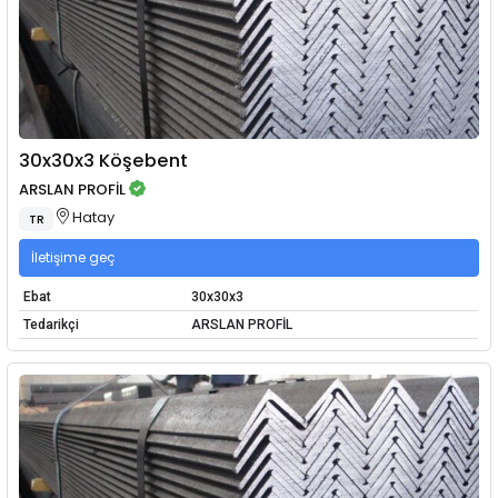
30x30x3 Köşebent
ARSLAN PROFİL
Hatay
TR
İletişime geç
Ebat
30x30x3
Tedarikçi
ARSLAN PROFİL