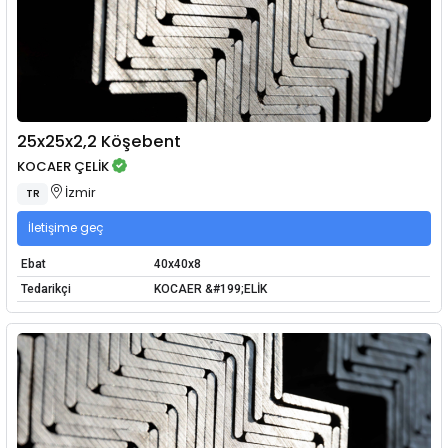
25x25x2,2 Köşebent
KOCAER ÇELİK
İzmir
TR
İletişime geç
Ebat
40x40x8
Tedarikçi
KOCAER &#199;ELİK