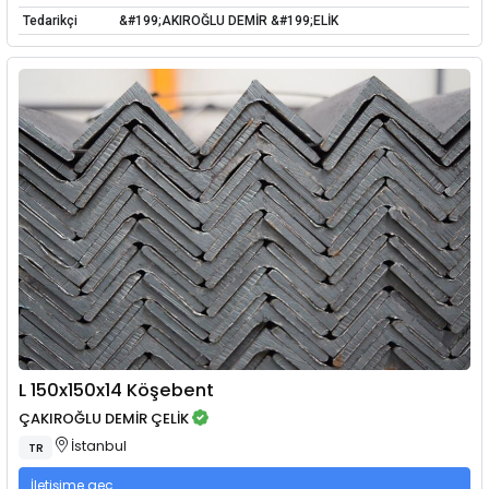
Tedarikçi
&#199;AKIROĞLU DEMİR &#199;ELİK
L 150x150x14 Köşebent
ÇAKIROĞLU DEMİR ÇELİK
İstanbul
TR
İletişime geç