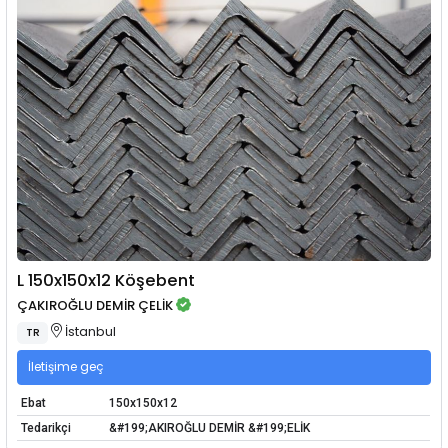
L 150x150x12 Köşebent
ÇAKIROĞLU DEMİR ÇELİK
İstanbul
TR
İletişime geç
Ebat
150x150x12
Tedarikçi
&#199;AKIROĞLU DEMİR &#199;ELİK