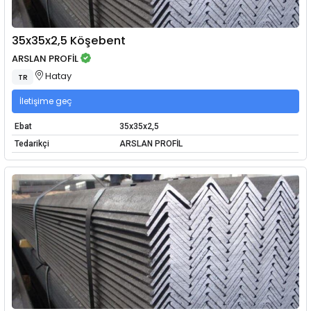
35x35x2,5 Köşebent
ARSLAN PROFİL
Hatay
TR
İletişime geç
Ebat
35x35x2,5
Tedarikçi
ARSLAN PROFİL