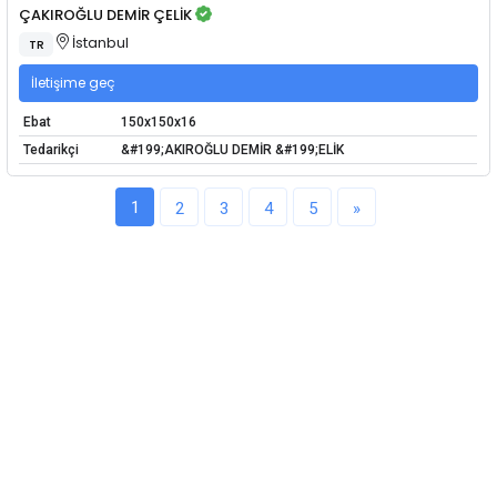
ÇAKIROĞLU DEMİR ÇELİK
İstanbul
TR
İletişime geç
Ebat
150x150x16
Tedarikçi
&#199;AKIROĞLU DEMİR &#199;ELİK
1
2
3
4
5
»