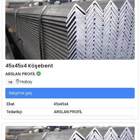
45x45x4 Köşebent
ARSLAN PROFİL
Hatay
TR
İletişime geç
Ebat
45x45x4
Tedarikçi
ARSLAN PROFİL