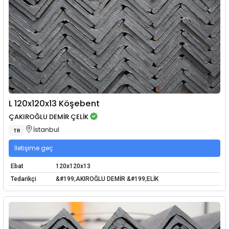
L 120x120x13 Köşebent
ÇAKIROĞLU DEMİR ÇELİK
İstanbul
TR
İletişime geç
Ebat
120x120x13
Tedarikçi
&#199;AKIROĞLU DEMİR &#199;ELİK