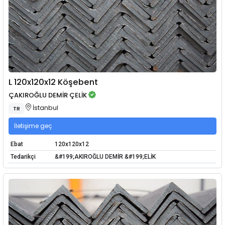
L 120x120x12 Köşebent
ÇAKIROĞLU DEMİR ÇELİK
İstanbul
TR
İletişime geç
Ebat
120x120x12
Tedarikçi
&#199;AKIROĞLU DEMİR &#199;ELİK