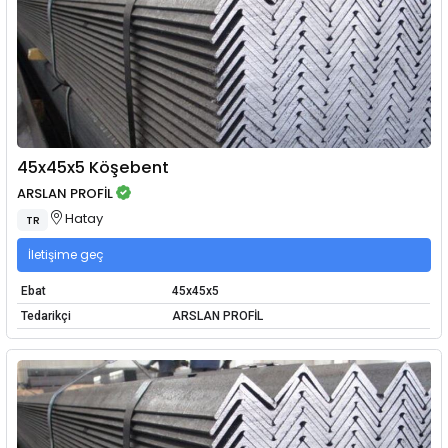
45x45x5 Köşebent
ARSLAN PROFİL
Hatay
TR
İletişime geç
Ebat
45x45x5
Tedarikçi
ARSLAN PROFİL