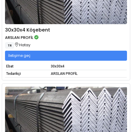
30x30x4 Köşebent
ARSLAN PROFİL
Hatay
TR
İletişime geç
Ebat
30x30x4
Tedarikçi
ARSLAN PROFİL