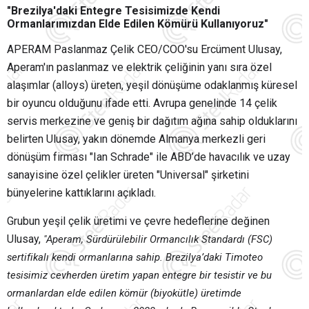
"Brezilya'daki Entegre Tesisimizde Kendi
Ormanlarımızdan Elde Edilen Kömürü Kullanıyoruz"
APERAM Paslanmaz Çelik CEO/COO'su Ercüment Ulusay,
Aperam'ın paslanmaz ve elektrik çeliğinin yanı sıra özel
alaşımlar (alloys) üreten, yeşil dönüşüme odaklanmış küresel
bir oyuncu olduğunu ifade etti. Avrupa genelinde 14 çelik
servis merkezine ve geniş bir dağıtım ağına sahip olduklarını
belirten Ulusay, yakın dönemde Almanya merkezli geri
dönüşüm firması "Ian Schrade" ile ABD’de havacılık ve uzay
sanayisine özel çelikler üreten "Universal" şirketini
bünyelerine kattıklarını açıkladı.
Grubun yeşil çelik üretimi ve çevre hedeflerine değinen
Ulusay,
"Aperam, Sürdürülebilir Ormancılık Standardı (FSC)
sertifikalı kendi ormanlarına sahip. Brezilya’daki Timoteo
tesisimiz cevherden üretim yapan entegre bir tesistir ve bu
ormanlardan elde edilen kömür (biyokütle) üretimde