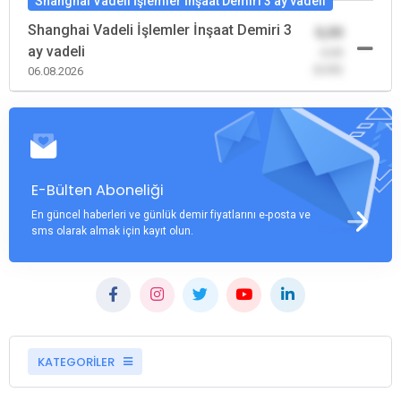
Shanghai Vadeli İşlemler İnşaat Demiri 3 ay vadeli
Shanghai Vadeli İşlemler İnşaat Demiri 3
0,00
ay vadeli
-0,00
(0,00)
06.08.2026
E-Bülten Aboneliği
En güncel haberleri ve günlük demir fiyatlarını e-posta ve
sms olarak almak için kayıt olun.
KATEGORİLER