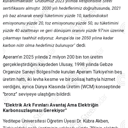
kullanılmaktadır. Grubumuz 2023 yılında Responsible Steel
sertifikasını almıştır. 2030 yılı hedeflerimiz doğrultusunda, 2021
yılı baz alınarak enerji tüketimini yüzde 10, karbondioksit
emisyonunu yüzde 20, toz emisyonunu yüzde 50, su tüketimini
yüzde 40 azaltmayı ve geri dönüşüm oranını yüzde 97'nin üzerine
çıkarmayı taahhüt ediyoruz. Avrupa'da ise 2050 yılına kadar
dedi.
karbon nötr olma hedefimiz bulunuyor"
Aperam’ın 2025 yılında 2 milyon 200 bin ton üretim
gerçekleştirdiğini kaydeden Ulusay, 1998 yılında Gebze
Organize Sanayi Bölgesi'nde kurulan Aperam Türkiye’nin beş
üretim hattı, iki levha kesme ve bir polisaj hattıyla hizmet
verdiğini, ayrıca Dünya Klasında Üretim (WCM) konseptinde
"bronz" seviyeye ulaştığını bildirdi.
"Elektrik Ark Fırınları Avantaj Ama Elektriğin
Karbonsuzlaşması Gerekiyor"
Yeditepe Üniversitesi Öğretim Üyesi Dr. Kübra Akben,