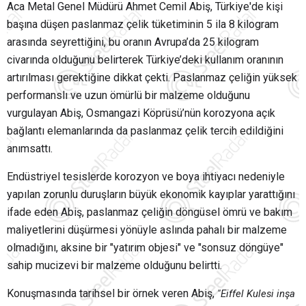
Aca Metal Genel Müdürü Ahmet Cemil Abiş, Türkiye'de kişi
başına düşen paslanmaz çelik tüketiminin 5 ila 8 kilogram
arasında seyrettiğini, bu oranın Avrupa’da 25 kilogram
civarında olduğunu belirterek Türkiye’deki kullanım oranının
artırılması gerektiğine dikkat çekti. Paslanmaz çeliğin yüksek
performanslı ve uzun ömürlü bir malzeme olduğunu
vurgulayan Abiş, Osmangazi Köprüsü’nün korozyona açık
bağlantı elemanlarında da paslanmaz çelik tercih edildiğini
anımsattı.
Endüstriyel tesislerde korozyon ve boya ihtiyacı nedeniyle
yapılan zorunlu duruşların büyük ekonomik kayıplar yarattığını
ifade eden Abiş, paslanmaz çeliğin döngüsel ömrü ve bakım
maliyetlerini düşürmesi yönüyle aslında pahalı bir malzeme
olmadığını, aksine bir "yatırım objesi" ve "sonsuz döngüye"
sahip mucizevi bir malzeme olduğunu belirtti.
Konuşmasında tarihsel bir örnek veren Abiş,
"Eiffel Kulesi inşa