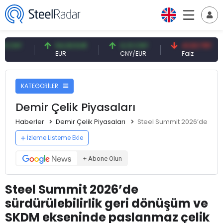
54,93 EUR
0,13 CNY
41,53 TRY
8
EUR
CNY/EUR
Faiz
P
KATEGORİLER
Demir Çelik Piyasaları
Haberler
Demir Çelik Piyasaları
Steel Summit 2026’de sürd
İzleme Listeme Ekle
+ Abone Olun
Steel Summit 2026’de
sürdürülebilirlik geri dönüşüm ve
SKDM ekseninde paslanmaz çelik