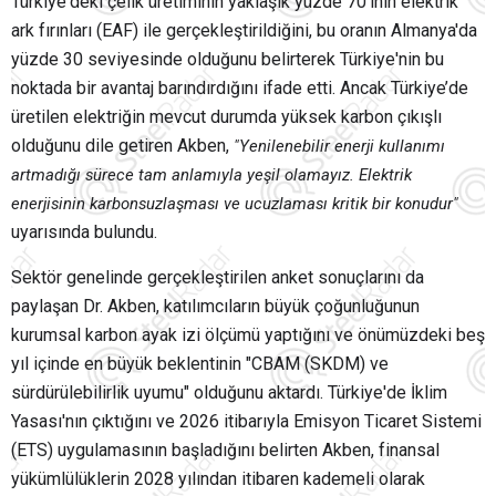
Türkiye'deki çelik üretiminin yaklaşık yüzde 70'inin elektrik
ark fırınları (EAF) ile gerçekleştirildiğini, bu oranın Almanya'da
yüzde 30 seviyesinde olduğunu belirterek Türkiye'nin bu
noktada bir avantaj barındırdığını ifade etti. Ancak Türkiye’de
üretilen elektriğin mevcut durumda yüksek karbon çıkışlı
olduğunu dile getiren Akben,
"Yenilenebilir enerji kullanımı
artmadığı sürece tam anlamıyla yeşil olamayız. Elektrik
enerjisinin karbonsuzlaşması ve ucuzlaması kritik bir konudur"
uyarısında bulundu.
Sektör genelinde gerçekleştirilen anket sonuçlarını da
paylaşan Dr. Akben, katılımcıların büyük çoğunluğunun
kurumsal karbon ayak izi ölçümü yaptığını ve önümüzdeki beş
yıl içinde en büyük beklentinin "CBAM (SKDM) ve
sürdürülebilirlik uyumu" olduğunu aktardı. Türkiye'de İklim
Yasası'nın çıktığını ve 2026 itibarıyla Emisyon Ticaret Sistemi
(ETS) uygulamasının başladığını belirten Akben, finansal
yükümlülüklerin 2028 yılından itibaren kademeli olarak