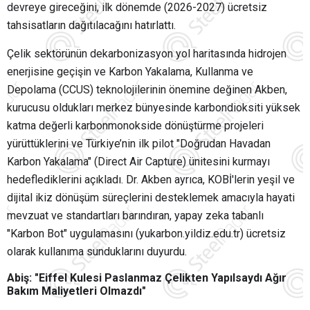
devreye gireceğini, ilk dönemde (2026-2027) ücretsiz
tahsisatların dağıtılacağını hatırlattı.
Çelik sektörünün dekarbonizasyon yol haritasında hidrojen
enerjisine geçişin ve Karbon Yakalama, Kullanma ve
Depolama (CCUS) teknolojilerinin önemine değinen Akben,
kurucusu oldukları merkez bünyesinde karbondioksiti yüksek
katma değerli karbonmonokside dönüştürme projeleri
yürüttüklerini ve Türkiye’nin ilk pilot "Doğrudan Havadan
Karbon Yakalama" (Direct Air Capture) ünitesini kurmayı
hedeflediklerini açıkladı. Dr. Akben ayrıca, KOBİ'lerin yeşil ve
dijital ikiz dönüşüm süreçlerini desteklemek amacıyla hayati
mevzuat ve standartları barındıran, yapay zeka tabanlı
"Karbon Bot" uygulamasını (yukarbon.yildiz.edu.tr) ücretsiz
olarak kullanıma sunduklarını duyurdu.
Abiş: "Eiffel Kulesi Paslanmaz Çelikten Yapılsaydı Ağır
Bakım Maliyetleri Olmazdı"