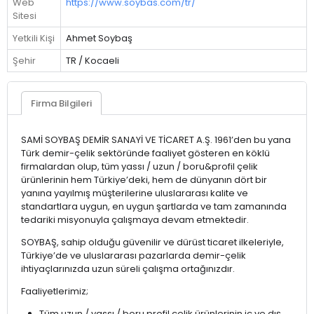
Web
https://www.soybas.com/tr/
Sitesi
Yetkili Kişi
Ahmet Soybaş
Şehir
TR / Kocaeli
Firma Bilgileri
SAMİ SOYBAŞ DEMİR SANAYİ VE TİCARET A.Ş. 1961’den bu yana
Türk demir-çelik sektöründe faaliyet gösteren en köklü
firmalardan olup, tüm yassı / uzun / boru&profil çelik
ürünlerinin hem Türkiye’deki, hem de dünyanın dört bir
yanına yayılmış müşterilerine uluslararası kalite ve
standartlara uygun, en uygun şartlarda ve tam zamanında
tedariki misyonuyla çalışmaya devam etmektedir.
SOYBAŞ, sahip olduğu güvenilir ve dürüst ticaret ilkeleriyle,
Türkiye’de ve uluslararası pazarlarda demir-çelik
ihtiyaçlarınızda uzun süreli çalışma ortağınızdır.
Faaliyetlerimiz;
Tüm uzun / yassı / boru profil çelik ürünlerinin iç ve dış