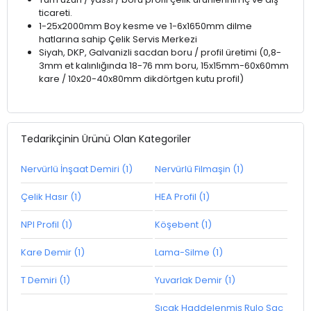
ticareti.
1-25x2000mm Boy kesme ve 1-6x1650mm dilme
hatlarına sahip Çelik Servis Merkezi
Siyah, DKP, Galvanizli sacdan boru / profil üretimi (0,8-
3mm et kalınlığında 18-76 mm boru, 15x15mm-60x60mm
kare / 10x20-40x80mm dikdörtgen kutu profil)
Tedarikçinin Ürünü Olan Kategoriler
Nervürlü İnşaat Demiri (1)
Nervürlü Filmaşin (1)
Çelik Hasır (1)
HEA Profil (1)
NPI Profil (1)
Köşebent (1)
Kare Demir (1)
Lama-Silme (1)
T Demiri (1)
Yuvarlak Demir (1)
Sıcak Haddelenmiş Rulo Sac