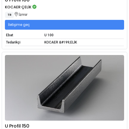
KOCAER ÇELİK
İzmir
TR
İletişime geç
Ebat
U 100
Tedarikçi
KOCAER &#199;ELİK
U Profil 150