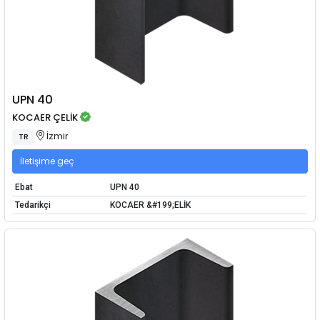
UPN 40
KOCAER ÇELİK
İzmir
TR
İletişime geç
Ebat
UPN 40
Tedarikçi
KOCAER &#199;ELİK