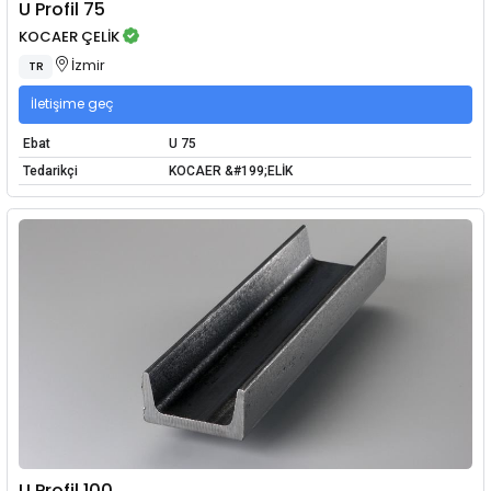
U Profil 75
KOCAER ÇELİK
İzmir
TR
İletişime geç
Ebat
U 75
Tedarikçi
KOCAER &#199;ELİK
U Profil 100