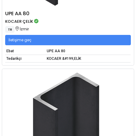
UPE AA 80
KOCAER ÇELİK
İzmir
TR
İletişime geç
Ebat
UPE AA 80
Tedarikçi
KOCAER &#199;ELİK