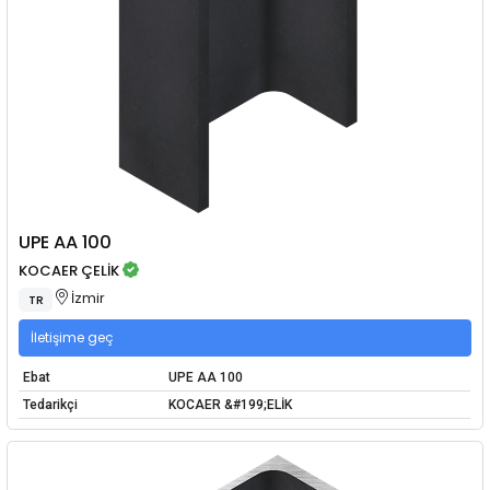
UPE AA 100
KOCAER ÇELİK
İzmir
TR
İletişime geç
Ebat
UPE AA 100
Tedarikçi
KOCAER &#199;ELİK