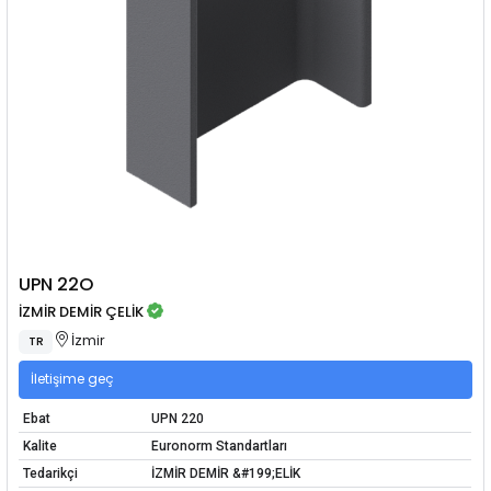
UPN 22O
İZMİR DEMİR ÇELİK
İzmir
TR
İletişime geç
Ebat
UPN 220
Kalite
Euronorm Standartları
Tedarikçi
İZMİR DEMİR &#199;ELİK