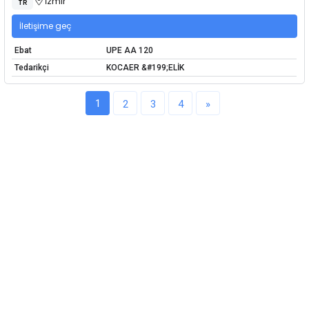
İzmir
TR
İletişime geç
Ebat
UPE AA 120
Tedarikçi
KOCAER &#199;ELİK
1
2
3
4
»