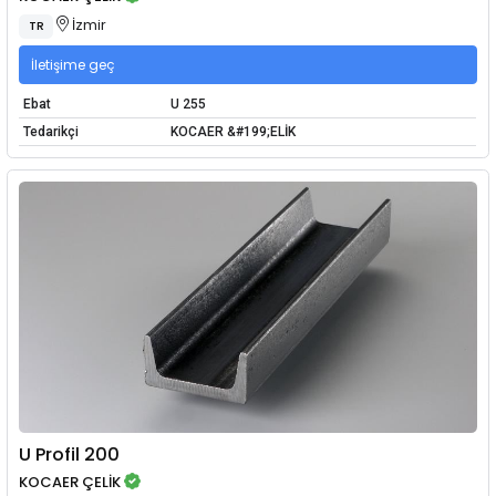
İzmir
TR
İletişime geç
Ebat
U 255
Tedarikçi
KOCAER &#199;ELİK
U Profil 200
KOCAER ÇELİK