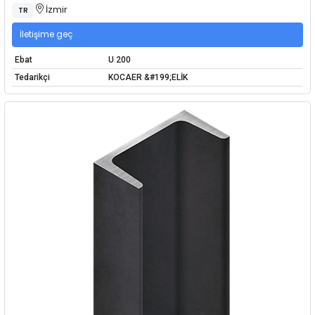
İzmir
TR
İletişime geç
Ebat
U 200
Tedarikçi
KOCAER &#199;ELİK