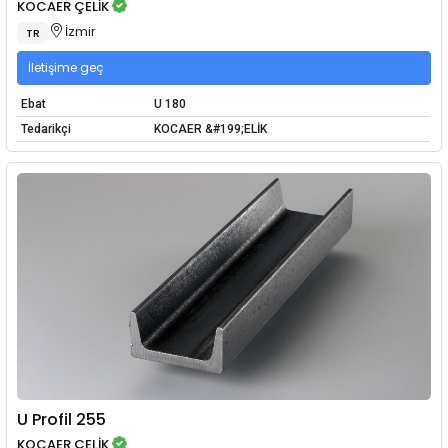
KOCAER ÇELİK
İzmir
TR
İletişime geç
Ebat
U 180
Tedarikçi
KOCAER &#199;ELİK
U Profil 255
KOCAER ÇELİK