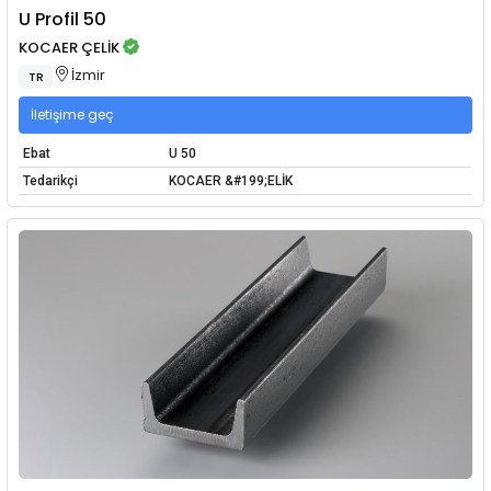
U Profil 50
KOCAER ÇELİK
İzmir
TR
İletişime geç
Ebat
U 50
Tedarikçi
KOCAER &#199;ELİK