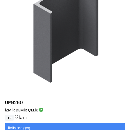
UPN260
İZMİR DEMİR ÇELİK
İzmir
TR
İletişime geç