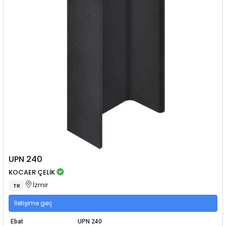
UPN 240
KOCAER ÇELİK
İzmir
TR
İletişime geç
Ebat
UPN 240