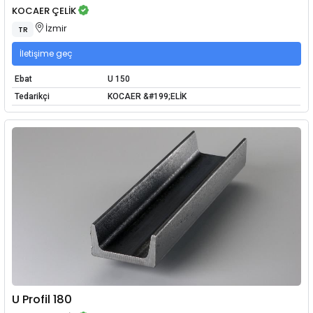
KOCAER ÇELİK
İzmir
TR
İletişime geç
Ebat
U 150
Tedarikçi
KOCAER &#199;ELİK
U Profil 180