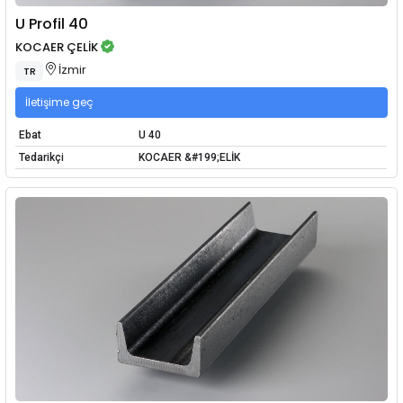
U Profil 40
KOCAER ÇELİK
İzmir
TR
İletişime geç
Ebat
U 40
Tedarikçi
KOCAER &#199;ELİK